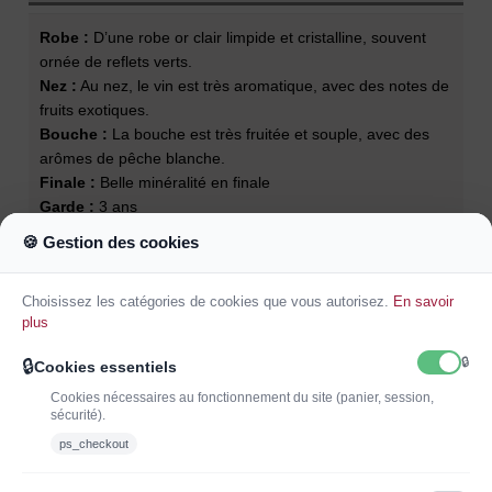
Robe :
D’une robe or clair limpide et cristalline, souvent
ornée de reflets verts.
Nez :
Au nez, le vin est très aromatique, avec des notes de
fruits exotiques.
Bouche :
La bouche est très fruitée et souple, avec des
arômes de pêche blanche.
Finale :
Belle minéralité en finale
Garde :
3 ans
Température de service :
11°C
🍪 Gestion des cookies
Accords mets et vins :
Tapas, charcuteries, poissons,
crustacés, tartes aux légumes, fromages, brownies, tartes
Choisissez les catégories de cookies que vous autorisez.
En savoir
au chocolat
plus
🔒
🔒
Cookies essentiels
Cookies nécessaires au fonctionnement du site (panier, session,
sécurité).
ps_checkout
INSCRIVEZ-VOUS À LA NEWSLETTER*