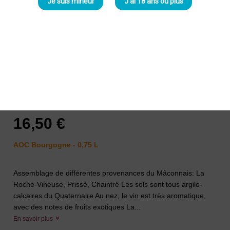
Je suis mineur
J'ai 18 ans ou plus
Merlin Bourgogne Chardonnay
2021 Blanc
Famille Merlin
16,50 €
AOC Bourgogne - 0,75 L
Assemblage de différentes provenances du Mâconnais: La
Roche-Vineuse, Prissé, Chaintré Les sols sont tous argilo-
calcaires du Quaternaire Au nez, le vin est très aromatique,
avec des notes de fruits exotiques La...
En savoir plus