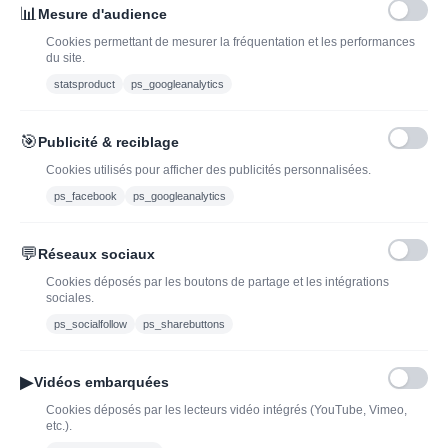
J'ADOPTEUNVIN
📊
Mesure d'audience
Cookies permettant de mesurer la fréquentation et les performances
du site.
statsproduct
ps_googleanalytics
Vous pouvez vous désinscrire à tout moment. Vous trouverez pour cela nos
informations de contact dans les conditions d'utilisation du site.
🎯
Publicité & reciblage
J'ai lu et j'accepte les conditions générales de vente
Cookies utilisés pour afficher des publicités personnalisées.
ps_facebook
ps_googleanalytics
💬
Réseaux sociaux
Blog
Trouvez LA bonne
Cookies déposés par les boutons de partage et les intégrations
bouteille de champagne,
Offres du moment
sociales.
vin ou spiritueux
Bouteilles d'exception
ps_socialfollow
ps_sharebuttons
Conditions Générales de
Nouveautés : vins,
Vente
champagnes & spiritueux
▶
Vidéos embarquées
Mentions légales
à découvrir| J’adopte un
Cookies déposés par les lecteurs vidéo intégrés (YouTube, Vimeo,
vin
etc.).
Ethylotest