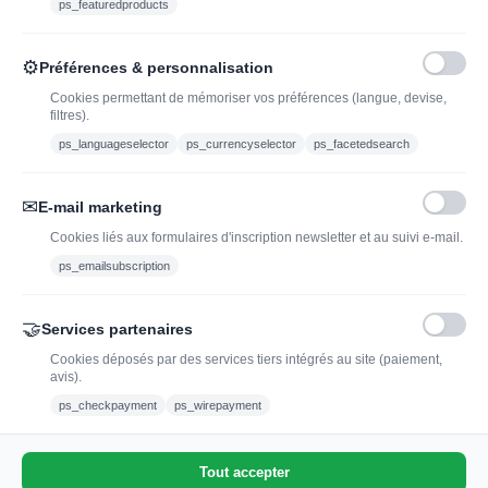
ps_featuredproducts
Caviste en ligne pour l’adoption de vin, champagne,
⚙
Préférences & personnalisation
whisky, rhum et spiritueux.
Cookies permettant de mémoriser vos préférences (langue, devise,
filtres).
contact@jadopteunvin.fr
ps_languageselector
ps_currencyselector
ps_facetedsearch
Nous suivre :
✉
E-mail marketing
Cookies liés aux formulaires d'inscription newsletter et au suivi e-mail.
ps_emailsubscription
🤝
Services partenaires
Cookies déposés par des services tiers intégrés au site (paiement,
avis).
L'abus d'alcool est dangereux pour la santé, à
ps_checkpayment
ps_wirepayment
consommer avec modération.
Tout accepter