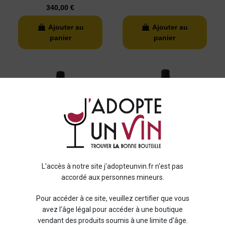
340,00 €
Ajouter au
Ajouter au
panier
panier
Bergère
Champagne A. Bergère
L'accès à notre site j'adopteunvin.fr n'est pas
accordé aux personnes mineurs.
Champagne Bergère
Champagne Bergère
Extra Brut Grand Cru
Rose Brut
Pour accéder à ce site, veuillez certifier que vous
43,90 €
32,00 €
avez l'âge légal pour accéder à une boutique
vendant des produits soumis à une limite d'âge.
Ajouter au
Ajouter au