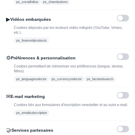
Bouteilles d'exception
ps_socialfollow
ps_sharebuttons
Conditions Générales de
Nouveautés : vins,
Vente
champagnes & spiritueux
▶
Vidéos embarquées
Mentions légales
à découvrir| J’adopte un
Cookies déposés par les lecteurs vidéo intégrés (YouTube, Vimeo,
vin
etc.).
Ethylotest
ps_featuredproducts
Caviste en ligne pour l’adoption de vin, champagne,
⚙
Préférences & personnalisation
whisky, rhum et spiritueux.
Cookies permettant de mémoriser vos préférences (langue, devise,
filtres).
contact@jadopteunvin.fr
ps_languageselector
ps_currencyselector
ps_facetedsearch
Nous suivre :
✉
E-mail marketing
Cookies liés aux formulaires d'inscription newsletter et au suivi e-mail.
ps_emailsubscription
🤝
Services partenaires