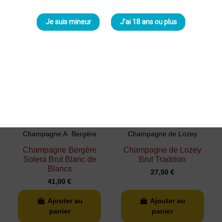
panier
panier
Je suis mineur
J'ai 18 ans ou plus
Champagne A. Bergère
Champagne de Lozey
Champagne Bergère
Champagne de Lozey
Solera Brut Blanc de
Brut Tradition
Blancs
27,50 €
41,00 €
Ajouter au
Ajouter au
panier
panier