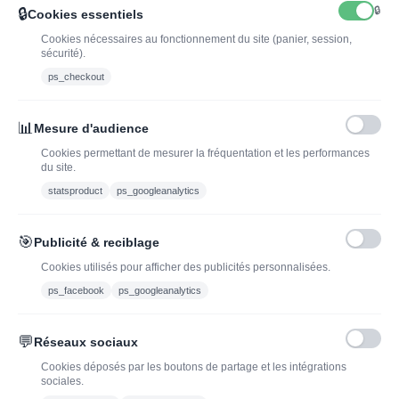
🔒
🔒
Cookies essentiels
Cookies nécessaires au fonctionnement du site (panier, session,
sécurité).
ps_checkout
INSCRIVEZ-VOUS À LA NEWSLETTER*
J'ADOPTEUNVIN
📊
Mesure d'audience
Cookies permettant de mesurer la fréquentation et les performances
du site.
statsproduct
ps_googleanalytics
Vous pouvez vous désinscrire à tout moment. Vous trouverez pour cela nos
informations de contact dans les conditions d'utilisation du site.
🎯
Publicité & reciblage
J'ai lu et j'accepte les conditions générales de vente
Cookies utilisés pour afficher des publicités personnalisées.
ps_facebook
ps_googleanalytics
💬
Réseaux sociaux
Blog
Trouvez LA bonne
Cookies déposés par les boutons de partage et les intégrations
bouteille de champagne,
Offres du moment
sociales.
vin ou spiritueux