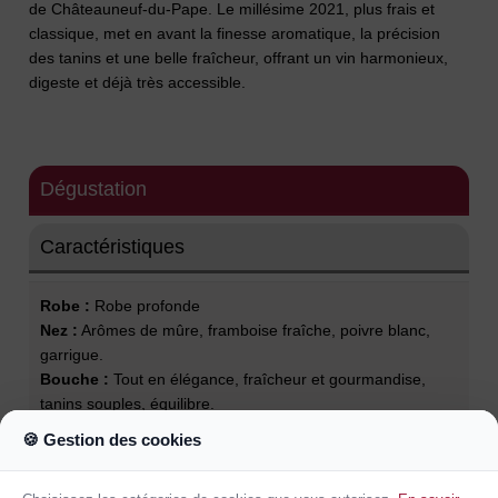
de Châteauneuf-du-Pape. Le millésime 2021, plus frais et
classique, met en avant la finesse aromatique, la précision
des tanins et une belle fraîcheur, offrant un vin harmonieux,
digeste et déjà très accessible.
Dégustation
Caractéristiques
Robe :
Robe profonde
Nez :
Arômes de mûre, framboise fraîche, poivre blanc,
garrigue.
Bouche :
Tout en élégance, fraîcheur et gourmandise,
tanins souples, équilibre.
Finale :
Jolie finale chocolatée.
🍪 Gestion des cookies
Garde :
15 ans et +
Température de service :
15°C