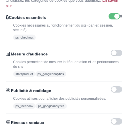
Choisissez les catégories de cookies que vous autorisez.
En savoir
Accords mets et vins :
Gibier, Viande rouge.
plus
🔒
🔒
Cookies essentiels
Cookies nécessaires au fonctionnement du site (panier, session,
sécurité).
ps_checkout
INSCRIVEZ-VOUS À LA NEWSLETTER*
J'ADOPTEUNVIN
📊
Mesure d'audience
Cookies permettant de mesurer la fréquentation et les performances
du site.
statsproduct
ps_googleanalytics
Vous pouvez vous désinscrire à tout moment. Vous trouverez pour cela nos
informations de contact dans les conditions d'utilisation du site.
🎯
Publicité & reciblage
J'ai lu et j'accepte les conditions générales de vente
Cookies utilisés pour afficher des publicités personnalisées.
ps_facebook
ps_googleanalytics
💬
Réseaux sociaux
Blog
Trouvez LA bonne