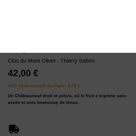
Clos Du Mont Olivet Rouge 2021
Rouge
Clos du Mont Olivet
-
Thierry Sabon
42,00 €
AOC Châteauneuf-du-Pape - 0,75 L
Un Châteauneuf droit et précis, où le fruit s’exprime sans
excès et avec beaucoup de tenue.