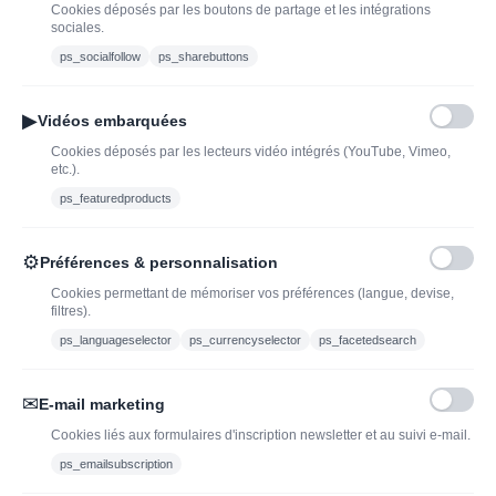
Cookies déposés par les boutons de partage et les intégrations
bouteille de champagne,
Offres du moment
sociales.
vin ou spiritueux
Bouteilles d'exception
ps_socialfollow
ps_sharebuttons
Conditions Générales de
Nouveautés : vins,
Vente
champagnes & spiritueux
▶
Vidéos embarquées
Mentions légales
à découvrir| J’adopte un
Cookies déposés par les lecteurs vidéo intégrés (YouTube, Vimeo,
vin
etc.).
Ethylotest
ps_featuredproducts
Caviste en ligne pour l’adoption de vin, champagne,
⚙
Préférences & personnalisation
whisky, rhum et spiritueux.
Cookies permettant de mémoriser vos préférences (langue, devise,
filtres).
contact@jadopteunvin.fr
ps_languageselector
ps_currencyselector
ps_facetedsearch
Nous suivre :
✉
E-mail marketing
Cookies liés aux formulaires d'inscription newsletter et au suivi e-mail.
ps_emailsubscription