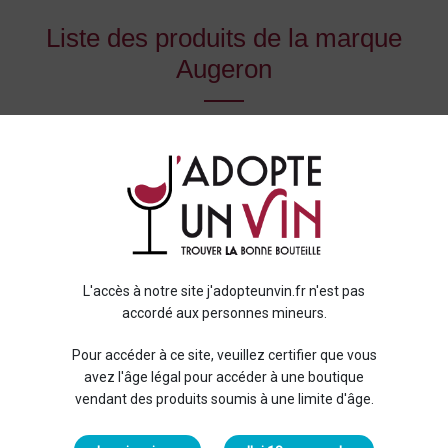
Liste des produits de la marque
Augeron
Nom, A à Z
9
FILTRER
-10%
-15%
L'accès à notre site j'adopteunvin.fr n'est pas
accordé aux personnes mineurs.
Pour accéder à ce site, veuillez certifier que vous
avez l'âge légal pour accéder à une boutique
Domaine d'Augeron
Domaine d'Augeron
vendant des produits soumis à une limite d'âge.
Le Solitaire 2021
Les Fauves 2021
Rouge
Rouge