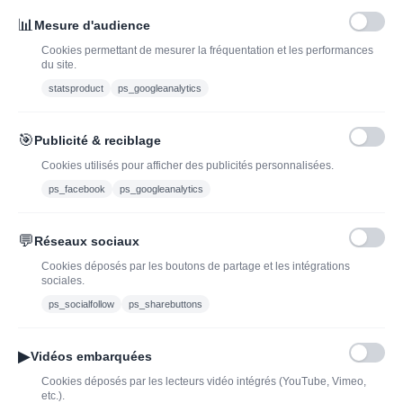
INSCRIVEZ-VOUS À LA NEWSLETTER*
J'ADOPTEUNVIN
📊
Mesure d'audience
Cookies permettant de mesurer la fréquentation et les performances
du site.
statsproduct
ps_googleanalytics
Vous pouvez vous désinscrire à tout moment. Vous trouverez pour cela nos
informations de contact dans les conditions d'utilisation du site.
🎯
Publicité & reciblage
J'ai lu et j'accepte les conditions générales de vente
Cookies utilisés pour afficher des publicités personnalisées.
ps_facebook
ps_googleanalytics
💬
Réseaux sociaux
Blog
Trouvez LA bonne
Cookies déposés par les boutons de partage et les intégrations
bouteille de champagne,
Offres du moment
sociales.
vin ou spiritueux
Bouteilles d'exception
ps_socialfollow
ps_sharebuttons
Conditions Générales de
Nouveautés : vins,
Vente
champagnes & spiritueux
▶
Vidéos embarquées
Mentions légales
à découvrir| J’adopte un
Cookies déposés par les lecteurs vidéo intégrés (YouTube, Vimeo,
vin
etc.).