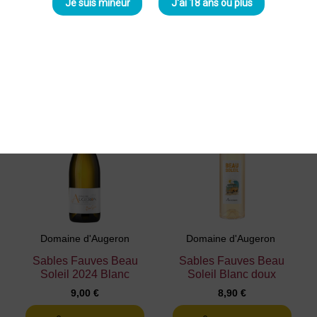
Je suis mineur
J'ai 18 ans ou plus
27,00 €
11,90 €
30,00 €
14,00 €
Ajouter au
Ajouter au
panier
panier
Domaine d'Augeron
Domaine d'Augeron
Sables Fauves Beau
Sables Fauves Beau
Soleil 2024 Blanc
Soleil Blanc doux
9,00 €
8,90 €