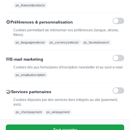
Ethylotest
ps_featuredproducts
Caviste en ligne pour l’adoption de vin, champagne,
⚙
Préférences & personnalisation
whisky, rhum et spiritueux.
Cookies permettant de mémoriser vos préférences (langue, devise,
filtres).
contact@jadopteunvin.fr
ps_languageselector
ps_currencyselector
ps_facetedsearch
Nous suivre :
✉
E-mail marketing
Cookies liés aux formulaires d'inscription newsletter et au suivi e-mail.
ps_emailsubscription
🤝
Services partenaires
Cookies déposés par des services tiers intégrés au site (paiement,
avis).
L'abus d'alcool est dangereux pour la santé, à
ps_checkpayment
ps_wirepayment
consommer avec modération.
Tout accepter