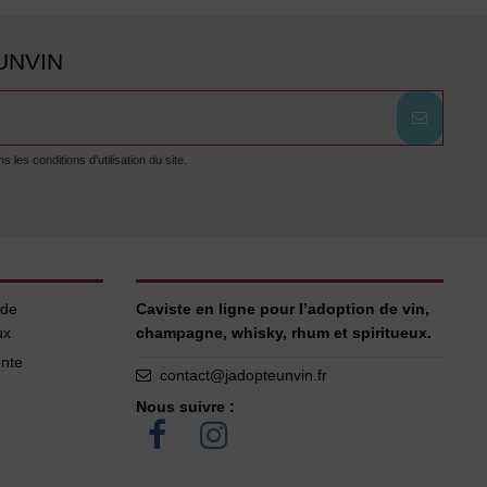
UNVIN
es conditions d'utilisation du site.
 de
Caviste en ligne pour l’adoption de vin,
ux
champagne, whisky, rhum et spiritueux.
ente
contact@jadopteunvin.fr
Nous suivre :