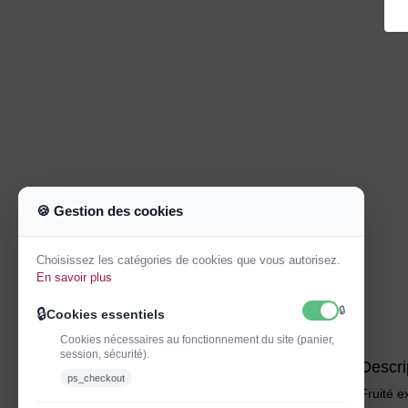
🍪 Gestion des cookies
Choisissez les catégories de cookies que vous autorisez.
En savoir plus
🔒
🔒
Cookies essentiels
Cookies nécessaires au fonctionnement du site (panier,
session, sécurité).
Descri
ps_checkout
Fruité e