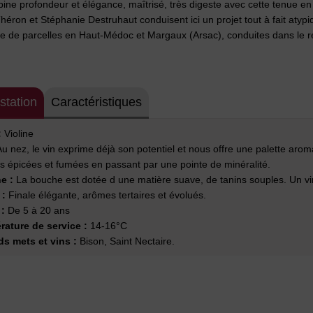
ine profondeur et élégance, maîtrisé, très digeste avec cette tenue en
héron et Stéphanie Destruhaut conduisent ici un projet tout à fait atypi
e de parcelles en Haut-Médoc et Margaux (Arsac), conduites dans le re
station
Caractéristiques
:
Violine
u nez, le vin exprime déjà son potentiel et nous offre une palette arom
s épicées et fumées en passant par une pointe de minéralité.
e :
La bouche est dotée d une matière suave, de tanins souples. Un vi
 :
Finale élégante, arômes tertaires et évolués.
:
De 5 à 20 ans
ature de service :
14-16°C
s mets et vins :
Bison, Saint Nectaire.