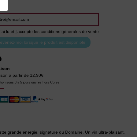
J'ai lu et j'accepte les conditions générales de vente
aison
ison à partir de 12,90€.
tion sous 3 à 5 jours ouvrés hors Corse
cette grande énergie, signature du Domaine. Un vin ultra-plaisant,