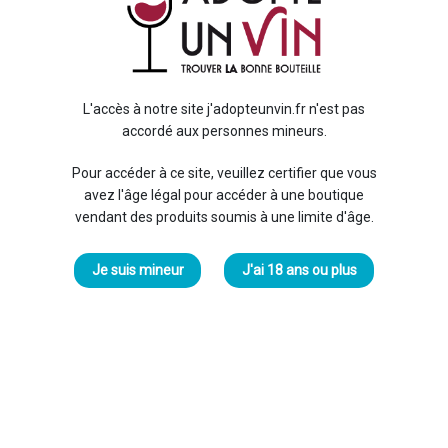
Clo
68
L'accès à notre site j'adopteunvin.fr n'est pas
Aoc 
accordé aux personnes mineurs.
Frui
Pour accéder à ce site, veuillez certifier que vous
fraî
avez l'âge légal pour accéder à une boutique
ultra
vendant des produits soumis à une limite d'âge.
diges
En sa
Je suis mineur
J'ai 18 ans ou plus
Régi
Cépa
Degr