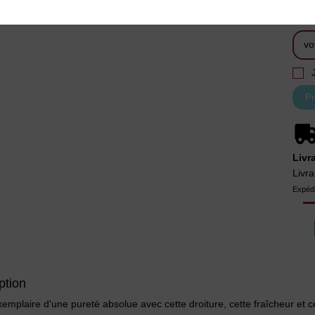
Livr
Livra
Expédi
ption
xemplaire d'une pureté absolue avec cette droiture, cette fraîcheur et 