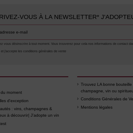
RIVEZ-VOUS À LA NEWSLETTER* J'ADOPTE
 vous désinscrire à tout moment. Vous trouverez pour cela nos informations de contact dans l
lu et j'accepte les conditions générales de vente
Trouvez LA bonne bouteille
champagne, vin ou spiritue
s du moment
Conditions Générales de V
lles d'exception
Mentions légales
autés : vins, champagnes &
ueux à découvrir| J’adopte un vin
test