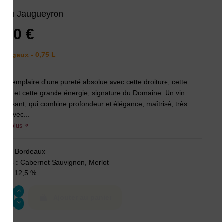
s du Jaugueyron
,00 €
Margaux - 0,75 L
té exemplaire d'une pureté absolue avec cette droiture, cette
cheur et cette grande énergie, signature du Domaine. Un vin
-plaisant, qui combine profondeur et élégance, maîtrisé, très
te avec...
voir plus
on :
Bordeaux
ges :
Cabernet Sauvignon, Merlot
ès :
12,5 %
Ajouter au panier