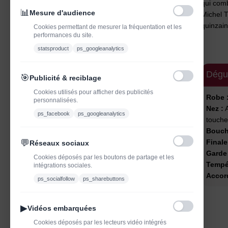
qui comb
📊
Mesure d'audience
Michel T
quinzain
Cookies permettant de mesurer la fréquentation et les
performances du site.
statsproduct
ps_googleanalytics
Dégu
🎯
Publicité & reciblage
Cookies utilisés pour afficher des publicités
Robe 
personnalisées.
Nez :
A
ps_facebook
ps_googleanalytics
touche
Bouch
💬
Finale
Réseaux sociaux
Garde 
Cookies déposés par les boutons de partage et les
Tempér
intégrations sociales.
Accord
ps_socialfollow
ps_sharebuttons
▶
Vidéos embarquées
Cookies déposés par les lecteurs vidéo intégrés