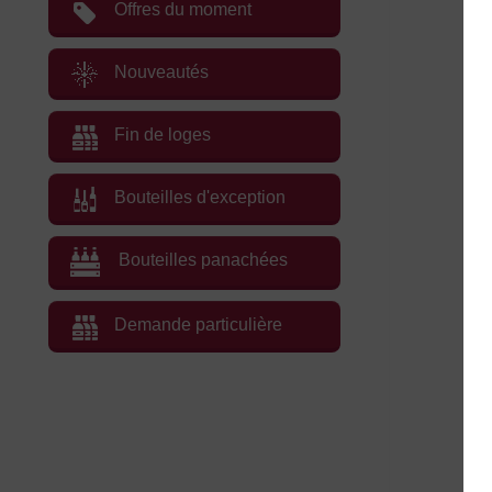
Offres du moment
Nouveautés
Fin de loges
Bouteilles d'exception
Bouteilles panachées
Demande particulière