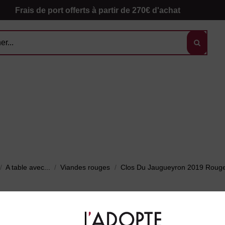
Frais de port offerts à partir de 270€ d'achat
A table avec...
Viandes rouges
Clos Du Jaugueyron 2019 Roug
Cl
Ma