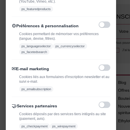
(YouTube, Vimeo, etc.).
ps_featuredproducts
INSC
⚙
Préférences & personnalisation
Cookies permettant de mémoriser vos préférences
(langue, devise, filtres).
Vous pouvez
ps_languageselector
ps_currencyselector
J'ai 
ps_facetedsearch
✉
E-mail marketing
Cookies liés aux formulaires d'inscription newsletter et au
suivi e-mail.
Blog
ps_emailsubscription
Offre
Boutei
🤝
Services partenaires
Nouve
spirit
Cookies déposés par des services tiers intégrés au site
(paiement, avis).
Ethylo
ps_checkpayment
ps_wirepayment