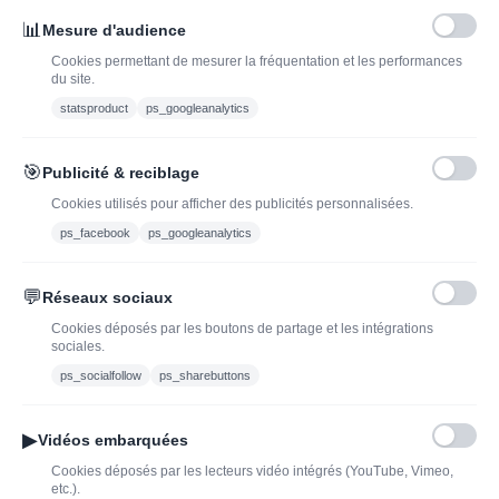
INSCRIVEZ-VOUS À LA NEWSLETTER*
J'ADOPTEUNVIN
📊
Mesure d'audience
Cookies permettant de mesurer la fréquentation et les performances
du site.
statsproduct
ps_googleanalytics
Vous pouvez vous désinscrire à tout moment. Vous trouverez pour cela nos
informations de contact dans les conditions d'utilisation du site.
🎯
Publicité & reciblage
J'ai lu et j'accepte les conditions générales de vente
Cookies utilisés pour afficher des publicités personnalisées.
ps_facebook
ps_googleanalytics
💬
Réseaux sociaux
Blog
Trouvez LA bonne
Cookies déposés par les boutons de partage et les intégrations
bouteille de champagne,
Offres du moment
sociales.
vin ou spiritueux
Bouteilles d'exception
ps_socialfollow
ps_sharebuttons
Conditions Générales de
Nouveautés : vins,
Vente
champagnes & spiritueux
▶
Vidéos embarquées
Mentions légales
à découvrir| J’adopte un
Cookies déposés par les lecteurs vidéo intégrés (YouTube, Vimeo,
vin
etc.).