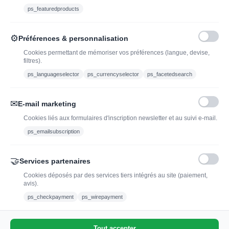
Ethylotest
ps_featuredproducts
Caviste en ligne pour l’adoption de vin, champagne,
⚙
Préférences & personnalisation
whisky, rhum et spiritueux.
Cookies permettant de mémoriser vos préférences (langue, devise,
filtres).
contact@jadopteunvin.fr
ps_languageselector
ps_currencyselector
ps_facetedsearch
Nous suivre :
✉
E-mail marketing
Cookies liés aux formulaires d'inscription newsletter et au suivi e-mail.
ps_emailsubscription
🤝
Services partenaires
Cookies déposés par des services tiers intégrés au site (paiement,
avis).
L'abus d'alcool est dangereux pour la santé, à
ps_checkpayment
ps_wirepayment
consommer avec modération.
Tout accepter