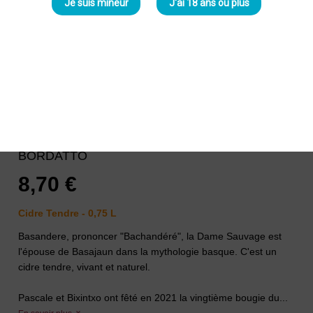
Je suis mineur
J'ai 18 ans ou plus
Bordatto Basandere 2022 Cidre
Tendre
Domaine Bordatto
-
Pascale et Bixintxo
BORDATTO
8,70 €
Cidre Tendre - 0,75 L
Basandere, prononcer "Bachandéré", la Dame Sauvage est
l'épouse de Basajaun dans la mythologie basque. C'est un
cidre tendre, vivant et naturel.
Pascale et Bixintxo ont fêté en 2021 la vingtième bougie du...