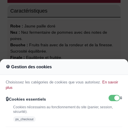
Caractéristiques
Robe :
Jaune paille doré
Nez :
Nez fermentaire de pommes avec des notes de
poires.
Bouche :
Fruits frais avec de la rondeur et de la finesse.
Sucrosité équilibrée.
Finale :
Equilibrée et fruitée.
Garde :
4 ans
🍪 Gestion des cookies
Température de service :
8°C
Accords mets et vins :
Entre copains, à l'apéritif, sur des
Choisissez les catégories de cookies que vous autorisez.
En savoir
desserts ou en urgence en cas de grande soif.
plus
🔒
🔒
Cookies essentiels
Cookies nécessaires au fonctionnement du site (panier, session,
sécurité).
ps_checkout