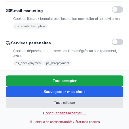
✉
E-mail marketing
Cookies liés aux formulaires d'inscription newsletter et au suivi e-mail.
ps_emailsubscription
🤝
Services partenaires
Cookies déposés par des services tiers intégrés au site (paiement,
avis).
L'abus d'alcool est dangereux pour la santé, à
ps_checkpayment
ps_wirepayment
consommer avec modération.
Tout accepter
0
Sauvegarder mes choix
Tout refuser
Continuer sans accepter →
Ajouter au panier
📄 Politique de confidentialité
🍪 Gérer mes cookies