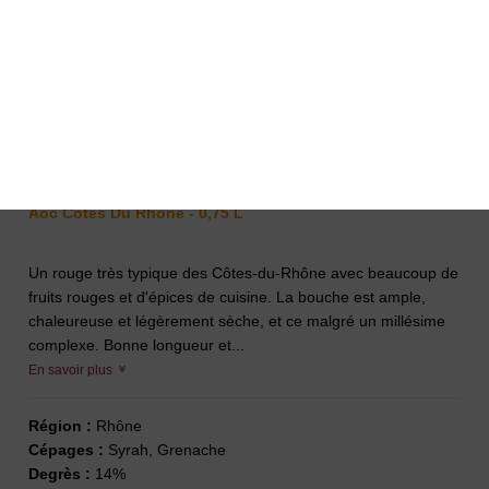
Delas Saint Esprit 2022 Rouge
10,00 €
Aoc Cotes Du Rhone - 0,75 L
Un rouge très typique des Côtes-du-Rhône avec beaucoup de
fruits rouges et d'épices de cuisine. La bouche est ample,
chaleureuse et légèrement sèche, et ce malgré un millésime
complexe. Bonne longueur et...
En savoir plus
Région :
Rhône
Cépages :
Syrah, Grenache
Degrès :
14%