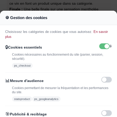
ce vin en font un produit unique dans sa catégorie.
Finale :
Une belle finale sur une sensation mentholée.
Garde :
Jusqu'en 2027.
🍪 Gestion des cookies
Température de service :
14-16 °C
Accords mets et vins :
Entrée, Viande rouge, Viande
Choisissez les catégories de cookies que vous autorisez.
En savoir
blanche, Champignon, Barbecue.
plus
🔒
🔒
Cookies essentiels
Cookies nécessaires au fonctionnement du site (panier, session,
sécurité).
ps_checkout
INSCRIVEZ-VOUS À LA NEWSLETTER*
J'ADOPTEUNVIN
📊
Mesure d'audience
Cookies permettant de mesurer la fréquentation et les performances
du site.
statsproduct
ps_googleanalytics
Vous pouvez vous désinscrire à tout moment. Vous trouverez pour cela nos
informations de contact dans les conditions d'utilisation du site.
🎯
Publicité & reciblage
J'ai lu et j'accepte les conditions générales de vente