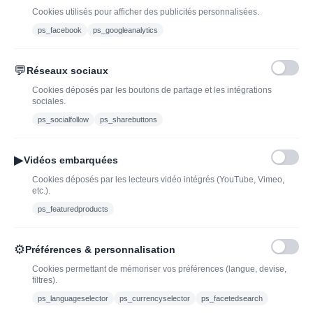
Cookies utilisés pour afficher des publicités personnalisées.
ps_facebook
ps_googleanalytics
💬
Réseaux sociaux
Blog
Trouvez LA bonne
Cookies déposés par les boutons de partage et les intégrations
bouteille de champagne,
Offres du moment
sociales.
vin ou spiritueux
Bouteilles d'exception
ps_socialfollow
ps_sharebuttons
Conditions Générales de
Nouveautés : vins,
Vente
champagnes & spiritueux
▶
Vidéos embarquées
Mentions légales
à découvrir| J’adopte un
Cookies déposés par les lecteurs vidéo intégrés (YouTube, Vimeo,
vin
etc.).
Ethylotest
ps_featuredproducts
Caviste en ligne pour l’adoption de vin, champagne,
⚙
Préférences & personnalisation
whisky, rhum et spiritueux.
Cookies permettant de mémoriser vos préférences (langue, devise,
filtres).
contact@jadopteunvin.fr
ps_languageselector
ps_currencyselector
ps_facetedsearch
Nous suivre :