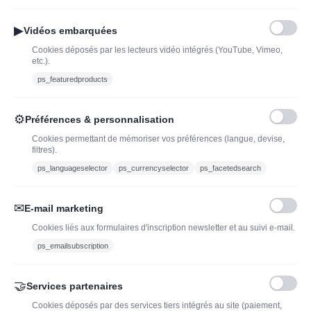
Conditions Générales de
Nouveautés : vins,
Vente
champagnes & spiritueux
▶
Vidéos embarquées
Mentions légales
à découvrir| J’adopte un
Cookies déposés par les lecteurs vidéo intégrés (YouTube, Vimeo,
vin
etc.).
Ethylotest
ps_featuredproducts
Caviste en ligne pour l’adoption de vin, champagne,
⚙
Préférences & personnalisation
whisky, rhum et spiritueux.
Cookies permettant de mémoriser vos préférences (langue, devise,
filtres).
contact@jadopteunvin.fr
ps_languageselector
ps_currencyselector
ps_facetedsearch
Nous suivre :
✉
E-mail marketing
Cookies liés aux formulaires d'inscription newsletter et au suivi e-mail.
ps_emailsubscription
🤝
Services partenaires
Cookies déposés par des services tiers intégrés au site (paiement,