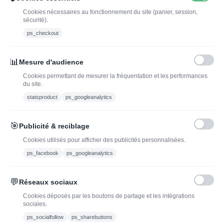
Cookies nécessaires au fonctionnement du site (panier, session,
sécurité).
ps_checkout
INSCRIVEZ-VOUS À LA NEWSLETTER*
J'ADOPTEUNVIN
📊
Mesure d'audience
Cookies permettant de mesurer la fréquentation et les performances
du site.
statsproduct
ps_googleanalytics
Vous pouvez vous désinscrire à tout moment. Vous trouverez pour cela nos
informations de contact dans les conditions d'utilisation du site.
🎯
Publicité & reciblage
J'ai lu et j'accepte les conditions générales de vente
Cookies utilisés pour afficher des publicités personnalisées.
ps_facebook
ps_googleanalytics
💬
Réseaux sociaux
Blog
Trouvez LA bonne
Cookies déposés par les boutons de partage et les intégrations
bouteille de champagne,
Offres du moment
sociales.
vin ou spiritueux
Bouteilles d'exception
ps_socialfollow
ps_sharebuttons