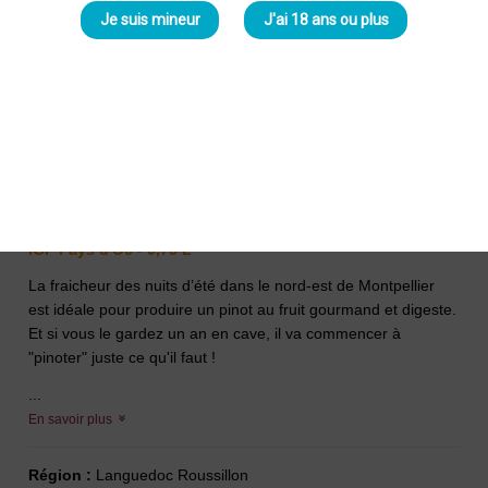
Je suis mineur
J'ai 18 ans ou plus
Cent Pour Cent Pinot 2024 Rouge
Domaine de Peyra
-
François Fourel
9,00 €
IGP Pays d'Oc - 0,75 L
La fraicheur des nuits d’été dans le nord-est de Montpellier
est idéale pour produire un pinot au fruit gourmand et digeste.
Et si vous le gardez un an en cave, il va commencer à
"pinoter" juste ce qu'il faut !
...
En savoir plus
Région :
Languedoc Roussillon