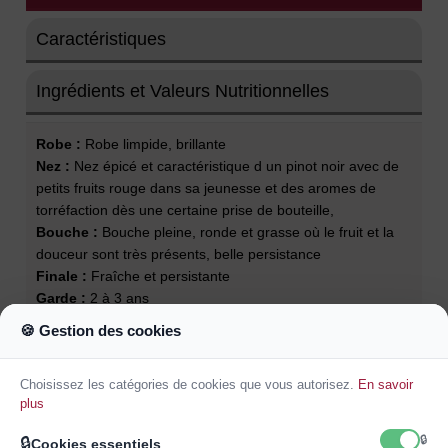
Caractéristiques
Ingrédients et Valeurs Nutritionnelles
Robe :
Robe limpide, brillante
Nez :
Nez épicé et caractéristique d un pinot noir avec de
petits fruits rouge dans sa jeunesse et des aromes de
torréfaction dès une certaine prise de bouteille,
Bouche :
Bouche pleine, ronde et grasse où le fruit et la
douceur sont très présents, belle persistance
Finale :
Fraîche et persistante
Garde :
2 à 3 ans
Température de service :
14°C
🍪 Gestion des cookies
Accords mets et vins :
Avec une volaille, du poisson
grillé, il accompagnera également les Apéritifs entre amis
Choisissez les catégories de cookies que vous autorisez.
En savoir
tapas lorsqu'il est légèrement rafraîchi.
plus
🔒
🔒
Cookies essentiels