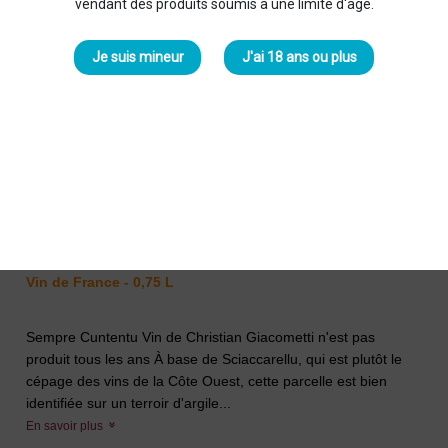
vendant des produits soumis à une limite d'âge.
Je suis mineur
J'ai 18 ans ou plus
Giacometti Sempre Cuntentu 2024
Rouge
Famille Giacometti
26,50 €
Vin de France - 0,75 L
Sempre Cuntentu Vin de Christian Giacometti n'est pas
produit tous les ans À base de Sciaccarellu, qui est plutôt le
cépage des vins de la Côte Ouest, cette parcelle est bien
identifiée sur un terroir d'argile...
En savoir plus