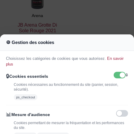
Arena
JB Arena Grotte Di
Sole Rouge 2021
25,42 €
29,90 €
🍪 Gestion des cookies
Ajouter au
panier
Choisissez les catégories de cookies que vous autorisez.
En savoir
plus
🔒
🔒
Cookies essentiels
Cookies nécessaires au fonctionnement du site (panier, session,
sécurité).
ps_checkout
INSCRIVEZ-VOUS À LA NEWSLETTER*
J'ADOPTEUNVIN
📊
Mesure d'audience
Cookies permettant de mesurer la fréquentation et les performances
du site.