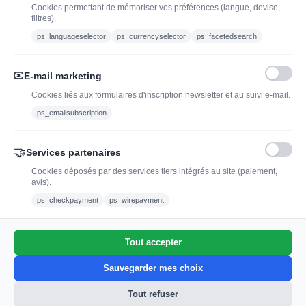
Cookies permettant de mémoriser vos préférences (langue, devise,
filtres).
contact@jadopteunvin.fr
ps_languageselector
ps_currencyselector
ps_facetedsearch
Nous suivre :
✉
E-mail marketing
Cookies liés aux formulaires d'inscription newsletter et au suivi e-mail.
ps_emailsubscription
🤝
Services partenaires
Cookies déposés par des services tiers intégrés au site (paiement,
avis).
L'abus d'alcool est dangereux pour la santé, à
ps_checkpayment
ps_wirepayment
consommer avec modération.
Tout accepter
0
Sauvegarder mes choix
Tout refuser