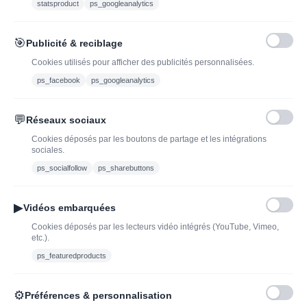
statsproduct
ps_googleanalytics
Vous pouvez vous désinscrire à tout moment. Vous trouverez pour cela nos
informations de contact dans les conditions d'utilisation du site.
🎯
Publicité & reciblage
J'ai lu et j'accepte les conditions générales de vente
Cookies utilisés pour afficher des publicités personnalisées.
ps_facebook
ps_googleanalytics
💬
Réseaux sociaux
Blog
Trouvez LA bonne
Cookies déposés par les boutons de partage et les intégrations
bouteille de champagne,
Offres du moment
sociales.
vin ou spiritueux
Bouteilles d'exception
ps_socialfollow
ps_sharebuttons
Conditions Générales de
Nouveautés : vins,
Vente
champagnes & spiritueux
▶
Vidéos embarquées
Mentions légales
à découvrir| J’adopte un
Cookies déposés par les lecteurs vidéo intégrés (YouTube, Vimeo,
vin
etc.).
Ethylotest
ps_featuredproducts
Caviste en ligne pour l’adoption de vin, champagne,
⚙
Préférences & personnalisation
whisky, rhum et spiritueux.