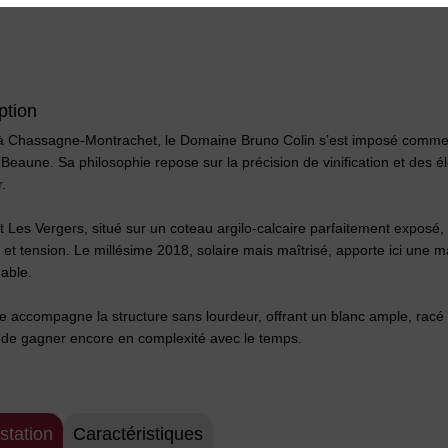
ption
 à Chassagne-Montrachet, le Domaine Bruno Colin s’est imposé comme l
Beaune. Sa philosophie repose sur la précision de vinification et des él
.
t Les Vergers, situé sur un coteau argilo-calcaire parfaitement exposé
 et tension. Le millésime 2018, solaire mais maîtrisé, apporte ici une
able.
e accompagne la structure sans lourdeur, offrant un blanc ample, racé
 de gagner encore en complexité avec le temps.
station
Caractéristiques