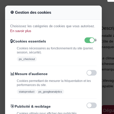
🍪 Gestion des cookies
Choisissez les catégories de cookies que vous autorisez.
Descri
En savoir plus
Installé
🔒
🔒
Cookies essentiels
Côte de 
masquer
Cookies nécessaires au fonctionnement du site (panier,
session, sécurité).
Le clima
ps_checkout
richesse
remarqu
📊
Mesure d'audience
L’élevag
Cookies permettant de mesurer la fréquentation et les
performances du site.
capable
statsproduct
ps_googleanalytics
🎯
Publicité & reciblage
Dégu
Cookies utilisés pour afficher des publicités