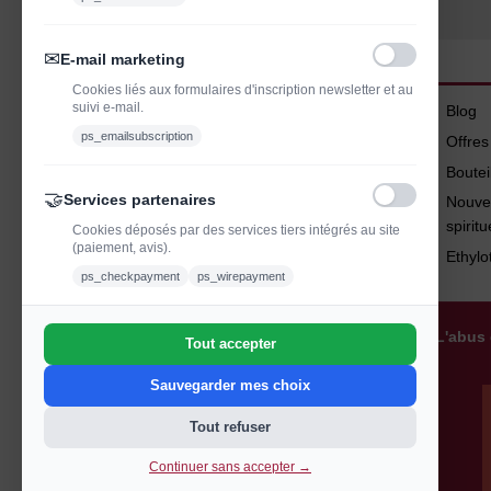
✉
E-mail marketing
Cookies liés aux formulaires d'inscription newsletter et au
suivi e-mail.
Blog
ps_emailsubscription
Offre
Boutei
🤝
Services partenaires
Nouve
spirit
Cookies déposés par des services tiers intégrés au site
(paiement, avis).
Ethylo
ps_checkpayment
ps_wirepayment
L'abus 
Tout accepter
Sauvegarder mes choix
Tout refuser
Continuer sans accepter →