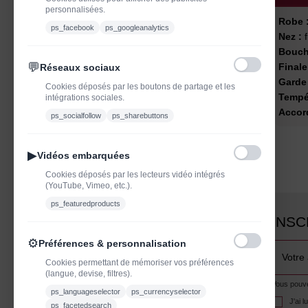
personnalisées.
Robe 
ps_facebook
ps_googleanalytics
Nez :
f
Bouch
💬
Finale
Réseaux sociaux
Garde 
Cookies déposés par les boutons de partage et les
Tempér
intégrations sociales.
Accord
ps_socialfollow
ps_sharebuttons
▶
Vidéos embarquées
Cookies déposés par les lecteurs vidéo intégrés
(YouTube, Vimeo, etc.).
ps_featuredproducts
INSC
⚙
Préférences & personnalisation
Cookies permettant de mémoriser vos préférences
(langue, devise, filtres).
Vous pouvez
ps_languageselector
ps_currencyselector
J'ai 
ps_facetedsearch