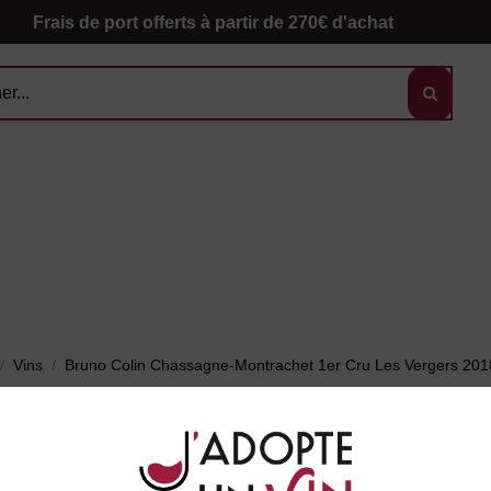
Frais de port offerts à partir de 270€ d'achat
Vins
Bruno Colin Chassagne-Montrachet 1er Cru Les Vergers 201
Br
1e