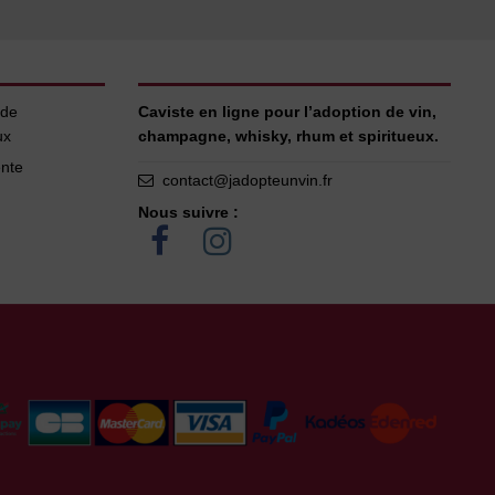
 de
Caviste en ligne pour l’adoption de vin,
ux
champagne, whisky, rhum et spiritueux.
ente
contact@jadopteunvin.fr
Nous suivre :