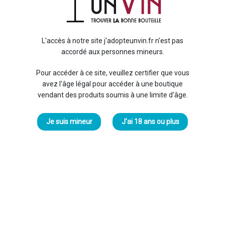
Bru
12
L'accès à notre site j'adopteunvin.fr n'est pas
accordé aux personnes mineurs.
AOC 
Un b
Pour accéder à ce site, veuillez certifier que vous
avez l'âge légal pour accéder à une boutique
vendant des produits soumis à une limite d'âge.
Je suis mineur
J'ai 18 ans ou plus
Livr
Livra
Expédi