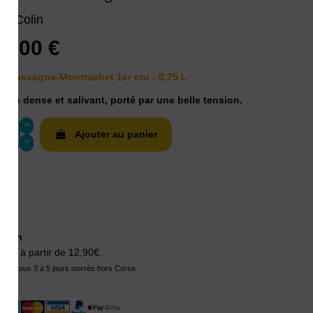
no Colin
9,00 €
Chassagne-Montrachet 1er cru - 0,75 L
lanc dense et salivant, porté par une belle tension.
Ajouter au panier
aison
ison à partir de 12,90€.
tion sous 3 à 5 jours ouvrés hors Corse