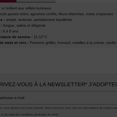
:
or brillant aux reflets lumineux
ruits jaunes mûrs, agrumes confits, fleurs blanches, notes crayeuses
e :
ample, texturée, parfaitement équilibrée
 :
longue, saline et élégante
:
6 à 8 ans
ature de service :
11-12°C
s mets et vins :
Poissons grillés, homard, volailles à la crème, risot
RIVEZ-VOUS À LA NEWSLETTER* J'ADOPTE
 vous désinscrire à tout moment. Vous trouverez pour cela nos informations de contact dans l
lu et j'accepte les conditions générales de vente