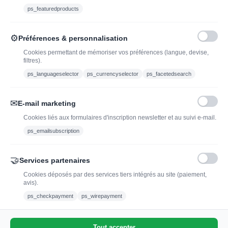
Ethylotest
ps_featuredproducts
Caviste en ligne pour l’adoption de vin, champagne,
⚙
Préférences & personnalisation
whisky, rhum et spiritueux.
Cookies permettant de mémoriser vos préférences (langue, devise,
filtres).
contact@jadopteunvin.fr
ps_languageselector
ps_currencyselector
ps_facetedsearch
Nous suivre :
✉
E-mail marketing
Cookies liés aux formulaires d'inscription newsletter et au suivi e-mail.
ps_emailsubscription
🤝
Services partenaires
Cookies déposés par des services tiers intégrés au site (paiement,
avis).
L'abus d'alcool est dangereux pour la santé, à
ps_checkpayment
ps_wirepayment
consommer avec modération.
Tout accepter