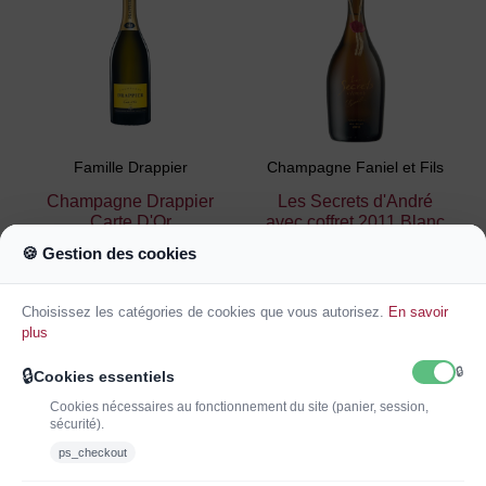
Famille Drappier
Champagne Faniel et Fils
Champagne Drappier
Les Secrets d'André
Carte D'Or
avec coffret 2011 Blanc
33,00 €
169,00 €
🍪 Gestion des cookies
Ajouter au
Ajouter au
Choisissez les catégories de cookies que vous autorisez.
En savoir
panier
panier
plus
🔒
🔒
Cookies essentiels
Cookies nécessaires au fonctionnement du site (panier, session,
sécurité).
ps_checkout