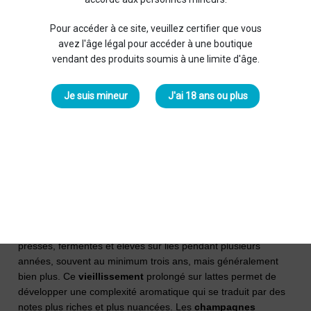
deux catégories ont des caractéristiques bien distinctes qui
peuvent influencer votre choix en fonction des occasions et
Pour accéder à ce site, veuillez certifier que vous
des préférences. Dans cet article, nous allons examiner les
avez l'âge légal pour accéder à une boutique
spécificités de chacun de ces
champagnes
, afin de vous
vendant des produits soumis à une limite d'âge.
aider à déterminer lequel pourrait convenir le mieux à votre
goût.
Je suis mineur
J'ai 18 ans ou plus
Qu'est-ce qu'un champagne millésimé ?
Un
champagne millésimé
est issu exclusivement des
vendanges d'
une seule et même année
. Ce choix audacieux
est réservé aux années exceptionnelles, où les raisins ont
bénéficié de conditions climatiques optimales, permettant ainsi
d'obtenir un vin de base d'une grande qualité.
Le processus de
vinification des champagnes millésimés
est également distinctif. Après la récolte, les raisins sont
pressés, fermentés et élevés sur lies pendant plusieurs
années, souvent au minimum trois ans, mais généralement
bien plus. Ce
vieillissement
prolongé sur lattes permet de
développer une complexité aromatique qui se traduit par des
notes plus riches et plus nuancées. Les
champagnes