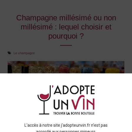
Champagne millésimé ou non
millésimé : lequel choisir et
pourquoi ?
Le champagne
Le
champagne
est souvent synonyme de
célébration
,
d’élégance et de moments de partage. Parmi les différents
types de champagne
, on distingue principalement le
L'accès à notre site j'adopteunvin.fr n'est pas
champagne millésimé
et le champagne non millésimé. Ces
accordé aux personnes mineurs.