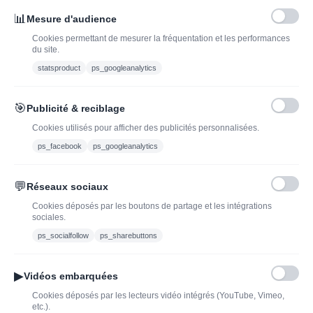
INSCRIVEZ-VOUS À LA NEWSLETTER*
J'ADOPTEUNVIN
📊
Mesure d'audience
Cookies permettant de mesurer la fréquentation et les performances
du site.
statsproduct
ps_googleanalytics
Vous pouvez vous désinscrire à tout moment. Vous trouverez pour cela nos
informations de contact dans les conditions d'utilisation du site.
🎯
Publicité & reciblage
J'ai lu et j'accepte les conditions générales de vente
Cookies utilisés pour afficher des publicités personnalisées.
ps_facebook
ps_googleanalytics
💬
Réseaux sociaux
Blog
Trouvez LA bonne
Cookies déposés par les boutons de partage et les intégrations
bouteille de champagne,
Offres du moment
sociales.
vin ou spiritueux
Bouteilles d'exception
ps_socialfollow
ps_sharebuttons
Conditions Générales de
Nouveautés : vins,
Vente
champagnes & spiritueux
▶
Vidéos embarquées
Mentions légales
à découvrir| J’adopte un
Cookies déposés par les lecteurs vidéo intégrés (YouTube, Vimeo,
vin
etc.).