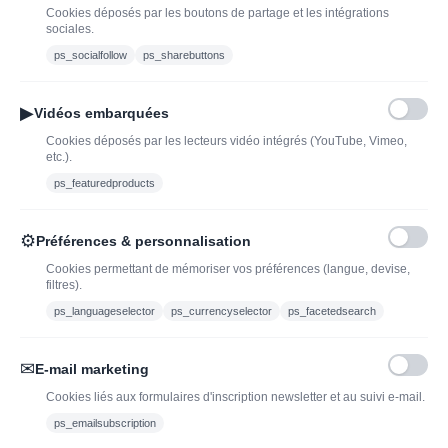
Cookies déposés par les boutons de partage et les intégrations
bouteille de champagne,
Offres du moment
sociales.
vin ou spiritueux
Bouteilles d'exception
ps_socialfollow
ps_sharebuttons
Conditions Générales de
Nouveautés : vins,
Vente
champagnes & spiritueux
▶
Vidéos embarquées
Mentions légales
à découvrir| J’adopte un
Cookies déposés par les lecteurs vidéo intégrés (YouTube, Vimeo,
vin
etc.).
Ethylotest
ps_featuredproducts
Caviste en ligne pour l’adoption de vin, champagne,
⚙
Préférences & personnalisation
whisky, rhum et spiritueux.
Cookies permettant de mémoriser vos préférences (langue, devise,
filtres).
contact@jadopteunvin.fr
ps_languageselector
ps_currencyselector
ps_facetedsearch
Nous suivre :
✉
E-mail marketing
Cookies liés aux formulaires d'inscription newsletter et au suivi e-mail.
ps_emailsubscription