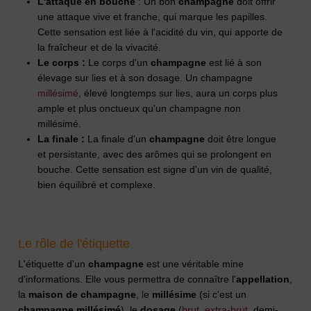
L'attaque en bouche
: Un bon
champagne
doit offrir
une attaque vive et franche, qui marque les papilles.
Cette sensation est liée à l'acidité du vin, qui apporte de
la fraîcheur et de la vivacité.
Le corps :
Le corps d'un
champagne
est lié à son
élevage sur lies et à son dosage. Un champagne
millésimé
, élevé longtemps sur lies, aura un corps plus
ample et plus onctueux qu'un champagne non
millésimé.
La finale :
La finale d'un
champagne
doit être longue
et persistante, avec des arômes qui se prolongent en
bouche. Cette sensation est signe d'un vin de qualité,
bien équilibré et complexe.
Le rôle de l'étiquette
L'étiquette d'un
champagne
est une véritable mine
d'informations. Elle vous permettra de connaître l'
appellation
,
la
maison de champagne
, le
millésime
(si c'est un
champagne millésimé
), le
dosage
(
brut
,
extra-brut
, demi-