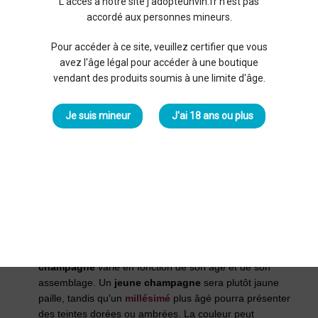
L'accès à notre site j'adopteunvin.fr n'est pas
champagne
.
accordé aux personnes mineurs.
L’examen visuel
Pour accéder à ce site, veuillez certifier que vous
avez l'âge légal pour accéder à une boutique
La première impression d'un
champagne
se fait par la
vue
.
vendant des produits soumis à une limite d'âge.
Les
bulles
et la
couleur
sont de précieux indicateurs de sa
qualité :
Je suis mineur
J'ai 18 ans ou plus
Les bulles
: Un bon
champagne
se distingue par des
bulles fines et régulières, qui s'élèvent en colonnes
continues jusqu'à la surface. Ces bulles, nées de la
méthode
champenoise
, témoignent de la qualité du
vieillissement en cave et de la maîtrise de
l’effervescence. Au contraire, des
bulles
grossières et
irrégulières peuvent indiquer un vin de moindre qualité
ou mal conservé.
La couleur
: des nuances subtiles : La couleur d'un
champagne
varie en fonction de son âge et de son
assemblage. Un
jeune champagne
sera plutôt jaune
paille, tandis qu'un
millésimé
plus âgé pourra présenter
des teintes dorées ou ambrées. La couleur peut