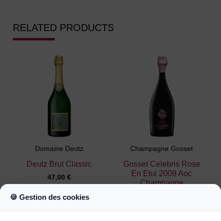
RELATED PRODUCTS
Domaine Deutz
Champagne Gosset
Deutz Brut Classic
Gosset Celebris Rose
En Etui 2008 Aoc
47,00 €
Champagne
185,00 €
🍪 Gestion des cookies
Ajouter au
Ajouter au