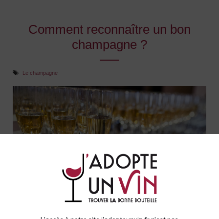
Comment reconnaître un bon
champagne ?
Le champagne
Le
champagne
, symbole de célébration et d'élégance, est un
vin complexe qui requiert une certaine expertise pour être
apprécié à sa juste valeur. Mais
comment distinguer un bon
champagne
? Dans cet article, nous allons explorer les
différents critères qui permettent de reconnaître un bon