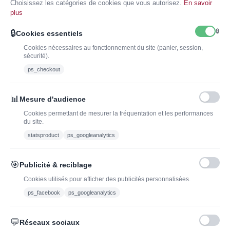
Choisissez les catégories de cookies que vous autorisez.
En savoir
panier
panier
plus
🔒
🔒
Cookies essentiels
Cookies nécessaires au fonctionnement du site (panier, session,
sécurité).
ps_checkout
INSCRIVEZ-VOUS À LA NEWSLETTER*
J'ADOPTEUNVIN
📊
Mesure d'audience
Cookies permettant de mesurer la fréquentation et les performances
du site.
statsproduct
ps_googleanalytics
Vous pouvez vous désinscrire à tout moment. Vous trouverez pour cela nos
informations de contact dans les conditions d'utilisation du site.
🎯
Publicité & reciblage
J'ai lu et j'accepte les conditions générales de vente
Cookies utilisés pour afficher des publicités personnalisées.
ps_facebook
ps_googleanalytics
💬
Réseaux sociaux
Blog
Trouvez LA bonne