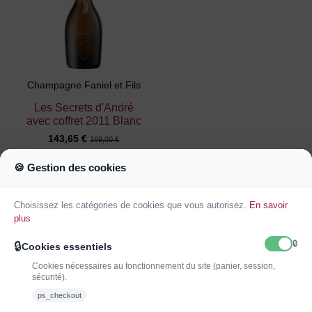
Champagne Faniel et Fils
Les Secrets d'André
avec coffret 2011 Blanc
143,65 €
169,00 €
22
jours
12
:
46
:
58
🍪 Gestion des cookies
Ajouter au
Choisissez les catégories de cookies que vous autorisez.
En savoir
panier
plus
🔒
🔒
Cookies essentiels
Cookies nécessaires au fonctionnement du site (panier, session,
sécurité).
ps_checkout