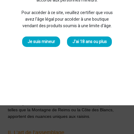
accordé aux personnes mineurs.
parler d'elles.
Pour accéder à ce site, veuillez certifier que vous
I. Conditions climatiques et récolte des raisins
avez l'âge légal pour accéder à une boutique
vendant des produits soumis à une limite d'âge.
La
Champagne
, célèbre pour son terroir unique, contribue à
donner à chaque
millésime
une identité singulière. Les
cépages, tels que le Chardonnay, le Pinot Noir et le Pinot
Je suis mineur
J'ai 18 ans ou plus
Meunier, réagissent différemment aux variations climatiques,
façonnant ainsi le caractère du
champagne
. Par exemple, un
été chaud et sec peut donner des raisins concentrés, tandis
qu'une année plus fraîche produira des
champagnes
plus
vifs.
L'influence du terroir ne se limite pas seulement aux cépages,
mais aussi à la minéralité et à la complexité des
champagnes
. Les sols crayeux de la
Champagne
apportent
une élégance distinctive, tandis que les zones spécifiques,
telles que la Montagne de Reims ou la Côte des Blancs,
apportent des nuances uniques aux raisins.
II. L’art de l’assemblage