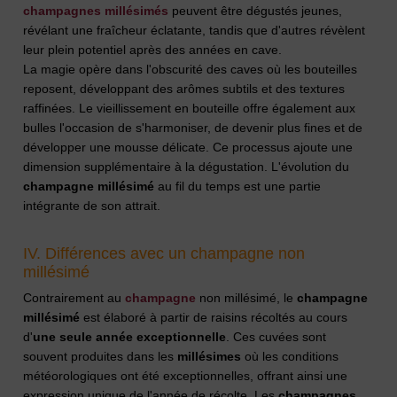
champagnes millésimés
peuvent être dégustés jeunes,
révélant une fraîcheur éclatante, tandis que d'autres révèlent
leur plein potentiel après des années en cave.
La magie opère dans l'obscurité des caves où les bouteilles
reposent, développant des arômes subtils et des textures
raffinées. Le vieillissement en bouteille offre également aux
bulles l'occasion de s'harmoniser, de devenir plus fines et de
développer une mousse délicate. Ce processus ajoute une
dimension supplémentaire à la dégustation. L'évolution du
champagne
millésimé
au fil du temps est une partie
intégrante de son attrait.
IV. Différences avec un champagne non
millésimé
Contrairement au
champagne
non millésimé, le
champagne
millésimé
est élaboré à partir de raisins récoltés au cours
d'
une seule année exceptionnelle
. Ces cuvées sont
souvent produites dans les
millésimes
où les conditions
météorologiques ont été exceptionnelles, offrant ainsi une
expression unique de l'année de récolte. Les
champagnes