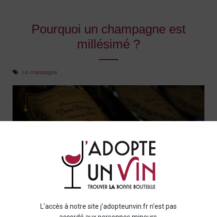
Pourquoi un champagne est
millésimé ?
Le champagne
Le
champagne
millésimé
, véritable joyau des caves de la
Champagne
, suscite souvent la curiosité des amateurs de
vins. Au-delà des bulles pétillantes et de la renommée de la
région, qu'est-ce qui distingue un
champagne millésimé
des
L'accès à notre site j'adopteunvin.fr n'est pas
autres ? Découvrons ensemble pourquoi ces cuvées font tant