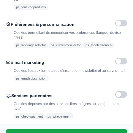
Ethylotest
ps_featuredproducts
Caviste en ligne pour l’adoption de vin, champagne,
⚙
Préférences & personnalisation
whisky, rhum et spiritueux.
Cookies permettant de mémoriser vos préférences (langue, devise,
filtres).
contact@jadopteunvin.fr
ps_languageselector
ps_currencyselector
ps_facetedsearch
Nous suivre :
✉
E-mail marketing
Cookies liés aux formulaires d'inscription newsletter et au suivi e-mail.
ps_emailsubscription
🤝
Services partenaires
Cookies déposés par des services tiers intégrés au site (paiement,
avis).
L'abus d'alcool est dangereux pour la santé, à
ps_checkpayment
ps_wirepayment
consommer avec modération.