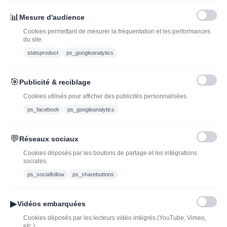
INSCRIVEZ-VOUS À LA NEWSLETTER*
J'ADOPTEUNVIN
📊
Mesure d'audience
Cookies permettant de mesurer la fréquentation et les performances
du site.
statsproduct
ps_googleanalytics
Vous pouvez vous désinscrire à tout moment. Vous trouverez pour cela nos
informations de contact dans les conditions d'utilisation du site.
🎯
Publicité & reciblage
J'ai lu et j'accepte les conditions générales de vente
Cookies utilisés pour afficher des publicités personnalisées.
ps_facebook
ps_googleanalytics
💬
Réseaux sociaux
Blog
Trouvez LA bonne
Cookies déposés par les boutons de partage et les intégrations
bouteille de champagne,
Offres du moment
sociales.
vin ou spiritueux
Bouteilles d'exception
ps_socialfollow
ps_sharebuttons
Conditions Générales de
Nouveautés : vins,
Vente
champagnes & spiritueux
▶
Vidéos embarquées
Mentions légales
à découvrir| J’adopte un
Cookies déposés par les lecteurs vidéo intégrés (YouTube, Vimeo,
vin
etc.).