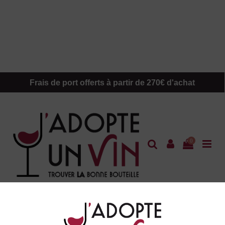
Frais de port offerts à partir de 270€ d'achat
0
Accueil
Demande particulière