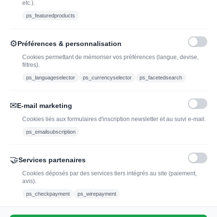
etc.).
Ethylotest
ps_featuredproducts
Caviste en ligne pour l’adoption de vin, champagne,
⚙
Préférences & personnalisation
whisky, rhum et spiritueux.
Cookies permettant de mémoriser vos préférences (langue, devise,
filtres).
contact@jadopteunvin.fr
ps_languageselector
ps_currencyselector
ps_facetedsearch
Nous suivre :
✉
E-mail marketing
Cookies liés aux formulaires d'inscription newsletter et au suivi e-mail.
ps_emailsubscription
🤝
Services partenaires
Cookies déposés par des services tiers intégrés au site (paiement,
avis).
L'abus d'alcool est dangereux pour la santé, à
ps_checkpayment
ps_wirepayment
consommer avec modération.