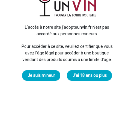
Demande particulière
L'accès à notre site j'adopteunvin.fr n'est pas
accordé aux personnes mineurs.
Vous avez besoin d'aide pour trouver une
bouteille,
un cru ou un millésime particulier
? Remplissez
Pour accéder à ce site, veuillez certifier que vous
notre formulaire de contact, nous revenons vers
avez l'âge légal pour accéder à une boutique
vous dans les meilleurs délais.
vendant des produits soumis à une limite d'âge.
Je suis mineur
J'ai 18 ans ou plus
CHOISIR UN FICHIER