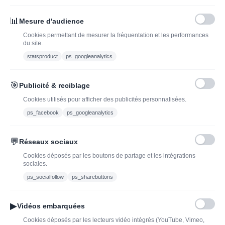
INSCRIVEZ-VOUS À LA NEWSLETTER*
J'ADOPTEUNVIN
📊
Mesure d'audience
Cookies permettant de mesurer la fréquentation et les performances
du site.
statsproduct
ps_googleanalytics
Vous pouvez vous désinscrire à tout moment. Vous trouverez pour cela nos
informations de contact dans les conditions d'utilisation du site.
🎯
Publicité & reciblage
J'ai lu et j'accepte les conditions générales de vente
Cookies utilisés pour afficher des publicités personnalisées.
ps_facebook
ps_googleanalytics
💬
Réseaux sociaux
Blog
Trouvez LA bonne
Cookies déposés par les boutons de partage et les intégrations
bouteille de champagne,
Offres du moment
sociales.
vin ou spiritueux
Bouteilles d'exception
ps_socialfollow
ps_sharebuttons
Conditions Générales de
Nouveautés : vins,
Vente
champagnes & spiritueux
▶
Vidéos embarquées
Mentions légales
à découvrir| J’adopte un
Cookies déposés par les lecteurs vidéo intégrés (YouTube, Vimeo,
vin