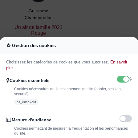
Guillaume
Chamboredon
Un air de famille 2021
Rouge
14,50 €
🍪 Gestion des cookies
Ajouter au
panier
Choisissez les catégories de cookies que vous autorisez.
En savoir
plus
🔒
🔒
Cookies essentiels
Cookies nécessaires au fonctionnement du site (panier, session,
sécurité).
ps_checkout
INSCRIVEZ-VOUS À LA NEWSLETTER*
J'ADOPTEUNVIN
📊
Mesure d'audience
Cookies permettant de mesurer la fréquentation et les performances
du site.