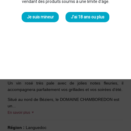
vendant des produits soumis à une limite d'âge.
Je suis mineur
J'ai 18 ans ou plus
Belle Rose 2024 Rosé
Guillaume Chamboredon
8,90 €
IGP Côteaux de Béziers - 0,75 L
Un vin rosé très pale avec de jolies notes fleuries, il
accompagnera parfaitement vos grillades et vos soirées d'été.
Situé au nord de Béziers, le DOMAINE CHAMBOREDON est
un...
En savoir plus
Région :
Languedoc