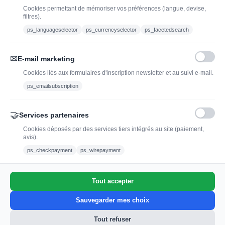
whisky, rhum et spiritueux.
Cookies permettant de mémoriser vos préférences (langue, devise,
filtres).
contact@jadopteunvin.fr
ps_languageselector
ps_currencyselector
ps_facetedsearch
Nous suivre :
✉
E-mail marketing
Cookies liés aux formulaires d'inscription newsletter et au suivi e-mail.
ps_emailsubscription
🤝
Services partenaires
Cookies déposés par des services tiers intégrés au site (paiement,
avis).
L'abus d'alcool est dangereux pour la santé, à
ps_checkpayment
ps_wirepayment
consommer avec modération.
Tout accepter
0
Sauvegarder mes choix
Tout refuser