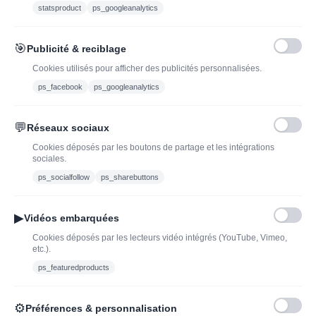
statsproduct
ps_googleanalytics
Vous pouvez vous désinscrire à tout moment. Vous trouverez pour cela nos
informations de contact dans les conditions d'utilisation du site.
🎯
Publicité & reciblage
J'ai lu et j'accepte les conditions générales de vente
Cookies utilisés pour afficher des publicités personnalisées.
ps_facebook
ps_googleanalytics
💬
Réseaux sociaux
Blog
Trouvez LA bonne
Cookies déposés par les boutons de partage et les intégrations
bouteille de champagne,
Offres du moment
sociales.
vin ou spiritueux
Bouteilles d'exception
ps_socialfollow
ps_sharebuttons
Conditions Générales de
Nouveautés : vins,
Vente
champagnes & spiritueux
▶
Vidéos embarquées
Mentions légales
à découvrir| J’adopte un
Cookies déposés par les lecteurs vidéo intégrés (YouTube, Vimeo,
vin
etc.).
Ethylotest
ps_featuredproducts
Caviste en ligne pour l’adoption de vin, champagne,
⚙
Préférences & personnalisation