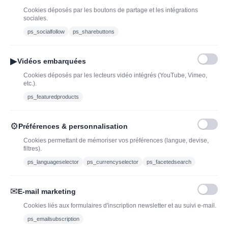
Blog
Trouvez LA bonne
Cookies déposés par les boutons de partage et les intégrations
bouteille de champagne,
Offres du moment
sociales.
vin ou spiritueux
Bouteilles d'exception
ps_socialfollow
ps_sharebuttons
Conditions Générales de
Nouveautés : vins,
Vente
champagnes & spiritueux
▶
Vidéos embarquées
Mentions légales
à découvrir| J’adopte un
Cookies déposés par les lecteurs vidéo intégrés (YouTube, Vimeo,
vin
etc.).
Ethylotest
ps_featuredproducts
Caviste en ligne pour l’adoption de vin, champagne,
⚙
Préférences & personnalisation
whisky, rhum et spiritueux.
Cookies permettant de mémoriser vos préférences (langue, devise,
filtres).
contact@jadopteunvin.fr
ps_languageselector
ps_currencyselector
ps_facetedsearch
Nous suivre :
✉
E-mail marketing
Cookies liés aux formulaires d'inscription newsletter et au suivi e-mail.
ps_emailsubscription