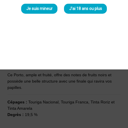
Je suis mineur
J'ai 18 ans ou plus
Burmester Porto LBV 2019
Burmester
29,00 €
Porto LBV - 0,75 L
Ce Porto, ample et fruité, offre des notes de fruits noirs et
possède une belle structure avec une finale qui ravira vos
papilles.
Cépages :
Touriga Nacional, Touriga Franca, Tinta Roriz et
Tinta Amarela
Degrès :
19,5 %