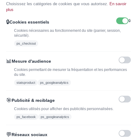
Choisissez les catégories de cookies que vous autorisez.
En savoir
plus
🔒
🔒
Cookies essentiels
Cookies nécessaires au fonctionnement du site (panier, session,
sécurité).
ps_checkout
INSCRIVEZ-VOUS À LA NEWSLETTER*
J'ADOPTEUNVIN
📊
Mesure d'audience
Cookies permettant de mesurer la fréquentation et les performances
du site.
statsproduct
ps_googleanalytics
Vous pouvez vous désinscrire à tout moment. Vous trouverez pour cela nos
informations de contact dans les conditions d'utilisation du site.
🎯
Publicité & reciblage
J'ai lu et j'accepte les conditions générales de vente
Cookies utilisés pour afficher des publicités personnalisées.
ps_facebook
ps_googleanalytics
💬
Réseaux sociaux