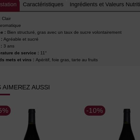
station
Caractéristiques
Ingrédients et Valeurs Nutrit
:
Clair
romatique
e :
Bien structuré, gras avec un taux de sucre volontairement
 :
Agréable et sucré
:
3 ans
ature de service :
11°
s mets et vins :
Apéritif, foie gras, tarte au fruits
 AIMEREZ AUSSI
15%
-10%