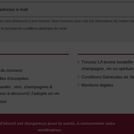
 vous désinscrire à tout moment. Vous trouverez pour cela nos informations de contact dans l
lu et j'accepte les conditions générales de vente
Trouvez LA bonne bouteille
champagne, vin ou spiritue
s du moment
Conditions Générales de V
lles d'exception
Mentions légales
autés : vins, champagnes &
ueux à découvrir| J’adopte un vin
test
d'alcool est dangereux pour la santé, à consommer avec
modération.