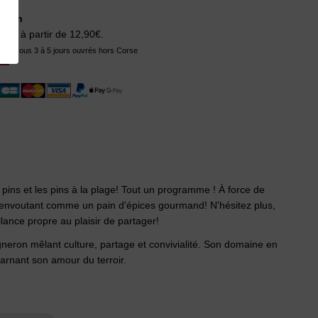
aison
ison à partir de 12,90€.
tion sous 3 à 5 jours ouvrés hors Corse
pins et les pins à la plage! Tout un programme ! À force de
cré envoutant comme un pain d'épices gourmand! N'hésitez plus,
lance propre au plaisir de partager!
vigneron mêlant culture, partage et convivialité. Son domaine en
arnant son amour du terroir.