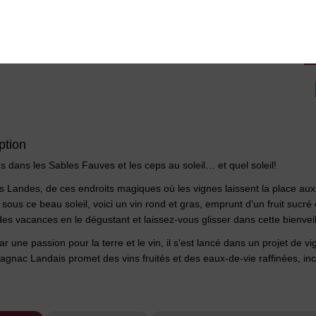
Livr
Livra
Expédi
ption
s dans les Sables Fauves et les ceps au soleil… et quel soleil!
s Landes, de ces endroits magiques où les vignes laissent la place aux 
 sous ce beau soleil, voici un vin rond et gras, emprunt d'un fruit su
es vacances en le dégustant et laissez-vous glisser dans cette bienveil
r une passion pour la terre et le vin, il s'est lancé dans un projet de 
gnac Landais promet des vins fruités et des eaux-de-vie raffinées, inc