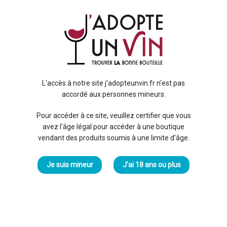
9,
IGP 
Les 
solei
L'accès à notre site j'adopteunvin.fr n'est pas
Celu
accordé aux personnes mineurs.
place
En sa
Pour accéder à ce site, veuillez certifier que vous
avez l'âge légal pour accéder à une boutique
Régi
vendant des produits soumis à une limite d'âge.
Cépa
Degr
Je suis mineur
J'ai 18 ans ou plus