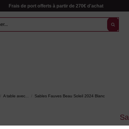
Frais de port offerts à partir de 270€ d'achat
A table avec...
Sables Fauves Beau Soleil 2024 Blanc
Sa
Dom