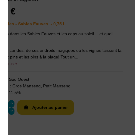
00 €
Landes - Sables Fauves - 0,75 L
pieds dans les Sables Fauves et les ceps au soleil… et quel
l!
i des Landes, de ces endroits magiques où les vignes laissent la
 aux pins et les pins à la plage! Tout un...
voir plus
on :
Sud Ouest
ges :
Gros Manseng, Petit Manseng
ès :
11.5%
Ajouter au panier