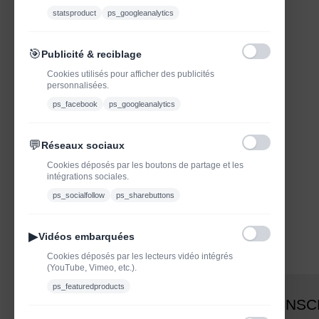
statsproduct
ps_googleanalytics
🎯
Publicité & reciblage
Cookies utilisés pour afficher des publicités
personnalisées.
ps_facebook
ps_googleanalytics
💬
Réseaux sociaux
Cookies déposés par les boutons de partage et les
intégrations sociales.
ps_socialfollow
ps_sharebuttons
▶
Vidéos embarquées
Cookies déposés par les lecteurs vidéo intégrés
(YouTube, Vimeo, etc.).
ps_featuredproducts
INSC