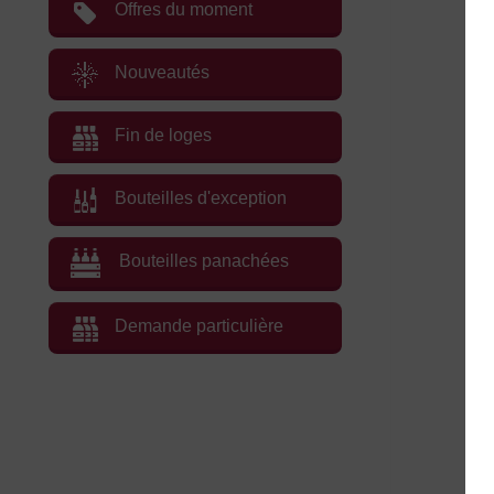
Offres du moment
Nouveautés
Fin de loges
Bouteilles d'exception
Bouteilles panachées
Demande particulière