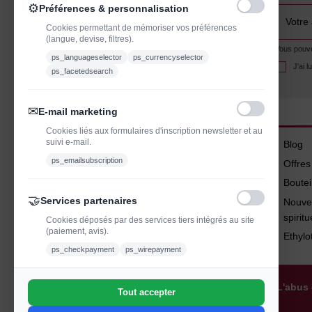
⚙
Préférences & personnalisation
Cookies permettant de mémoriser vos préférences
(langue, devise, filtres).
Vous pouvez
ps_languageselector
ps_currencyselector
J'ai 
ps_facetedsearch
✉
E-mail marketing
Cookies liés aux formulaires d'inscription newsletter et au
suivi e-mail.
Blog
ps_emailsubscription
Offre
Boutei
🤝
Services partenaires
Nouve
spirit
Cookies déposés par des services tiers intégrés au site
(paiement, avis).
Ethylo
ps_checkpayment
ps_wirepayment
L'abus 
Tout accepter