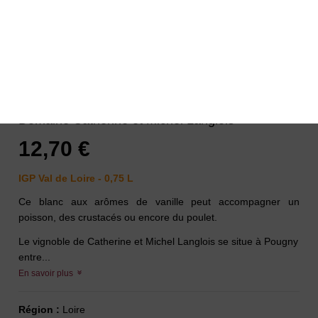
Cuvée Prestige 2015 Blanc
Domaine Catherine et Michel Langlois
12,70 €
IGP Val de Loire - 0,75 L
Ce blanc aux arômes de vanille peut accompagner un
poisson, des crustacés ou encore du poulet.
Le vignoble de Catherine et Michel Langlois se situe à Pougny
entre...
En savoir plus
Région :
Loire