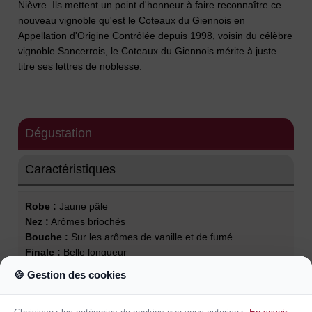
Nièvre. Ils mettent un point d'honneur à faire reconnaître ce
nouveau vignoble qu'est le Coteaux du Giennois en
Appellation d'Origine Contrôlée depuis 1998, voisin du célèbre
vignoble Sancerrois, le Coteaux du Giennois mérite à juste
titre ses lettres de noblesse.
Dégustation
Caractéristiques
Robe :
Jaune pâle
Nez :
Arômes briochés
Bouche :
Sur les arômes de vanille et de fumé
Finale :
Belle longueur
Garde :
5 à 6 ans
🍪 Gestion des cookies
Température de service :
10°
Accords mets et vins :
Poulet à la crème, poisson à chair