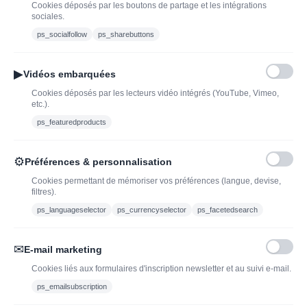
Cookies déposés par les boutons de partage et les intégrations
bouteille de champagne,
Offres du moment
sociales.
vin ou spiritueux
Bouteilles d'exception
ps_socialfollow
ps_sharebuttons
Conditions Générales de
Nouveautés : vins,
Vente
champagnes & spiritueux
▶
Vidéos embarquées
Mentions légales
à découvrir| J’adopte un
Cookies déposés par les lecteurs vidéo intégrés (YouTube, Vimeo,
vin
etc.).
Ethylotest
ps_featuredproducts
Caviste en ligne pour l’adoption de vin, champagne,
⚙
Préférences & personnalisation
whisky, rhum et spiritueux.
Cookies permettant de mémoriser vos préférences (langue, devise,
filtres).
contact@jadopteunvin.fr
ps_languageselector
ps_currencyselector
ps_facetedsearch
Nous suivre :
✉
E-mail marketing
Cookies liés aux formulaires d'inscription newsletter et au suivi e-mail.
ps_emailsubscription