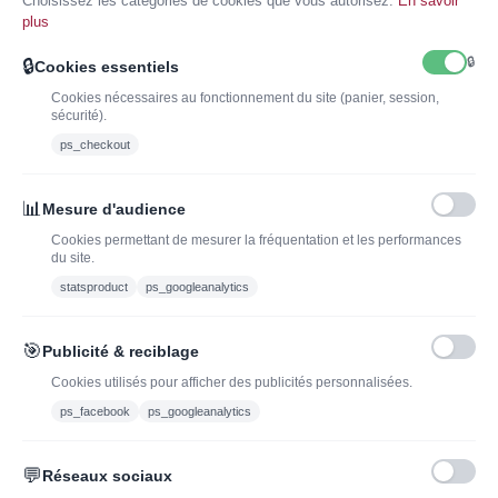
Choisissez les catégories de cookies que vous autorisez.
En savoir
ferme type lotte à l'armoricaine et fricassée d'escargot.
plus
🔒
🔒
Cookies essentiels
Cookies nécessaires au fonctionnement du site (panier, session,
sécurité).
ps_checkout
INSCRIVEZ-VOUS À LA NEWSLETTER*
J'ADOPTEUNVIN
📊
Mesure d'audience
Cookies permettant de mesurer la fréquentation et les performances
du site.
statsproduct
ps_googleanalytics
Vous pouvez vous désinscrire à tout moment. Vous trouverez pour cela nos
informations de contact dans les conditions d'utilisation du site.
🎯
Publicité & reciblage
J'ai lu et j'accepte les conditions générales de vente
Cookies utilisés pour afficher des publicités personnalisées.
ps_facebook
ps_googleanalytics
💬
Réseaux sociaux
Blog
Trouvez LA bonne