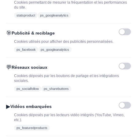
Cookies permettant de mesurer la fréquentation et les performances
du site.
statsproduct
ps_googleanalytics
Vous pouvez vous désinscrire à tout moment. Vous trouverez pour cela nos
informations de contact dans les conditions d'utilisation du site.
🎯
Publicité & reciblage
J'ai lu et j'accepte les conditions générales de vente
Cookies utilisés pour afficher des publicités personnalisées.
ps_facebook
ps_googleanalytics
💬
Réseaux sociaux
Blog
Trouvez LA bonne
Cookies déposés par les boutons de partage et les intégrations
bouteille de champagne,
Offres du moment
sociales.
vin ou spiritueux
Bouteilles d'exception
ps_socialfollow
ps_sharebuttons
Conditions Générales de
Nouveautés : vins,
Vente
champagnes & spiritueux
▶
Vidéos embarquées
Mentions légales
à découvrir| J’adopte un
Cookies déposés par les lecteurs vidéo intégrés (YouTube, Vimeo,
vin
etc.).
Ethylotest
ps_featuredproducts