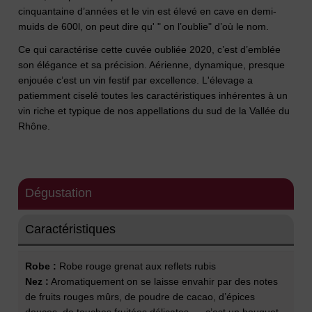
cinquantaine d’années et le vin est élevé en cave en demi-
muids de 600l, on peut dire qu' " on l’oublie" d’où le nom.
Ce qui caractérise cette cuvée oubliée 2020, c’est d’emblée
son élégance et sa précision. Aérienne, dynamique, presque
enjouée c’est un vin festif par excellence. L'élevage a
patiemment ciselé toutes les caractéristiques inhérentes à un
vin riche et typique de nos appellations du sud de la Vallée du
Rhône.
Dégustation
Caractéristiques
Robe :
Robe rouge grenat aux reflets rubis
Nez :
Aromatiquement on se laisse envahir par des notes
de fruits rouges mûrs, de poudre de cacao, d’épices
douces, de touches fruitées délicates, ... c’est un bouquet