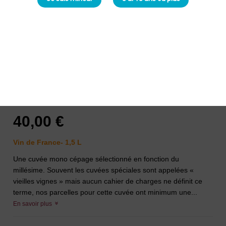
Collière Cuvée Oubliée 2020
Rouge Magnum
La Collière
-
Georges PERROT
40,00 €
Vin de France- 1,5 L
Une cuvée mono cépage sélectionné en fonction du
millésime. Souvent les cuvées spéciales sont appelées «
vieilles vignes » mais aucun cahier de charges ne définit ce
terme, nos parcelles pour cette cuvée ont minimum une...
En savoir plus