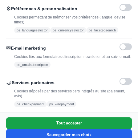
Caviste en ligne pour l’adoption de vin, champagne,
⚙
Préférences & personnalisation
whisky, rhum et spiritueux.
Cookies permettant de mémoriser vos préférences (langue, devise,
filtres).
contact@jadopteunvin.fr
ps_languageselector
ps_currencyselector
ps_facetedsearch
Nous suivre :
✉
E-mail marketing
Cookies liés aux formulaires d'inscription newsletter et au suivi e-mail.
ps_emailsubscription
🤝
Services partenaires
Cookies déposés par des services tiers intégrés au site (paiement,
avis).
L'abus d'alcool est dangereux pour la santé, à
ps_checkpayment
ps_wirepayment
consommer avec modération.
Tout accepter
0
Sauvegarder mes choix