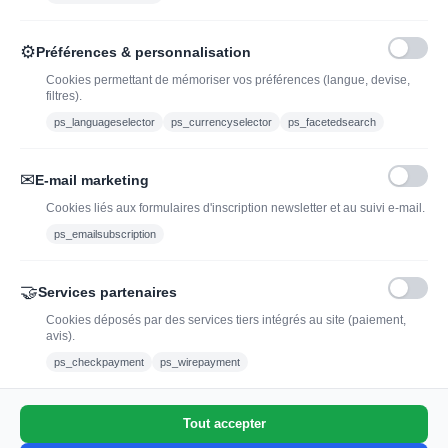
Caviste en ligne pour l’adoption de vin, champagne,
⚙
Préférences & personnalisation
whisky, rhum et spiritueux.
Cookies permettant de mémoriser vos préférences (langue, devise,
filtres).
contact@jadopteunvin.fr
ps_languageselector
ps_currencyselector
ps_facetedsearch
Nous suivre :
✉
E-mail marketing
Cookies liés aux formulaires d'inscription newsletter et au suivi e-mail.
ps_emailsubscription
🤝
Services partenaires
Cookies déposés par des services tiers intégrés au site (paiement,
avis).
L'abus d'alcool est dangereux pour la santé, à
ps_checkpayment
ps_wirepayment
consommer avec modération.
Tout accepter