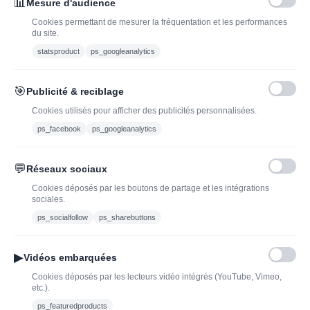
J'ADOPTEUNVIN
📊
Mesure d'audience
Cookies permettant de mesurer la fréquentation et les performances
du site.
statsproduct
ps_googleanalytics
Vous pouvez vous désinscrire à tout moment. Vous trouverez pour cela nos
informations de contact dans les conditions d'utilisation du site.
🎯
Publicité & reciblage
J'ai lu et j'accepte les conditions générales de vente
Cookies utilisés pour afficher des publicités personnalisées.
ps_facebook
ps_googleanalytics
💬
Réseaux sociaux
Blog
Trouvez LA bonne
Cookies déposés par les boutons de partage et les intégrations
bouteille de champagne,
Offres du moment
sociales.
vin ou spiritueux
Bouteilles d'exception
ps_socialfollow
ps_sharebuttons
Conditions Générales de
Nouveautés : vins,
Vente
champagnes & spiritueux
▶
Vidéos embarquées
Mentions légales
à découvrir| J’adopte un
Cookies déposés par les lecteurs vidéo intégrés (YouTube, Vimeo,
vin
etc.).
Ethylotest
ps_featuredproducts