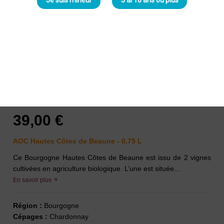
Je suis mineur
J'ai 18 ans ou plus
Mikulski Hautes Côtes de Beaune
Blanc 2023
Mikulski
39,00 €
AOC Hautes Côtes de Beaune
- 0,75 L
Ce Bourgogne Hautes Côtes de Beaune est issu de 2 vignes
cultivées en agriculture biologique. L’une est située...
En savoir plus
Région :
Bourgogne
Cépages :
Chardonnay