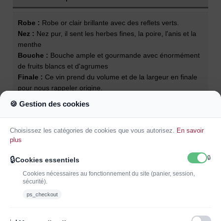
Robe :
Robe or clair brillante avec des reflets verts.
Nez :
Nez pur, il sent les herbes fines, la poire, l'anis et la
menthe
Bouche :
Bouche ample et gourmande avec énormément
de fruits blancs et d'agrumes
Finale :
Ce vin prend du volume et de la largeur en finale
pour nous rappeler origine.
Garde :
Entre 4-8 ans
🍪 Gestion des cookies
Température de service :
11°C
Accords mets et vins :
Carpaccio de bar aux baies roses,
Choisissez les catégories de cookies que vous autorisez.
En savoir
citron caviar et émulsion d’oursin
plus
🔒
🔒
Cookies essentiels
Cookies nécessaires au fonctionnement du site (panier, session,
sécurité).
ps_checkout
INSCRIVEZ-VOUS À LA NEWSLETTER*