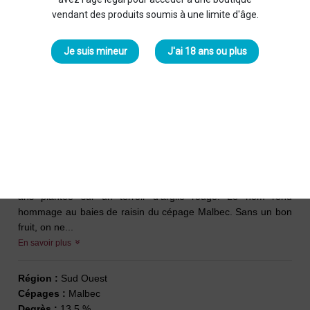
vendant des produits soumis à une limite d'âge.
Je suis mineur
J'ai 18 ans ou plus
Orbe Noir 2008 Rouge
Domaine Le Bout du Lieu
-
Famille Dimani
25,00 €
AOP Cahors - 0,75 L
C’est une cuvee 100% Malbec issue d’une vieille vigne de 35
ans plantee sur un terroir d’argile rouge. Le nom rend
hommage au baies de raisin du cépage Malbec. Sans un bon
fruit, on ne...
En savoir plus
Région :
Sud Ouest
Cépages :
Malbec
Degrès :
13,5 %