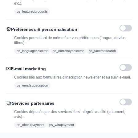
vin
etc.).
Ethylotest
ps_featuredproducts
Caviste en ligne pour l’adoption de vin, champagne,
⚙
Préférences & personnalisation
whisky, rhum et spiritueux.
Cookies permettant de mémoriser vos préférences (langue, devise,
filtres).
contact@jadopteunvin.fr
ps_languageselector
ps_currencyselector
ps_facetedsearch
Nous suivre :
✉
E-mail marketing
Cookies liés aux formulaires d'inscription newsletter et au suivi e-mail.
ps_emailsubscription
🤝
Services partenaires
Cookies déposés par des services tiers intégrés au site (paiement,
avis).
L'abus d'alcool est dangereux pour la santé, à
ps_checkpayment
ps_wirepayment
consommer avec modération.