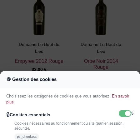
Domaine Le Bout du
Domaine Le Bout du
Lieu
Lieu
Empyree 2012 Rouge
Orbe Noir 2014
Rouge
32,00 €
21,00 €
🍪 Gestion des cookies
Ajouter au
Ajouter au
panier
panier
Choisissez les catégories de cookies que vous autorisez.
En savoir
plus
🔒
🔒
Cookies essentiels
Cookies nécessaires au fonctionnement du site (panier, session,
sécurité).
ps_checkout