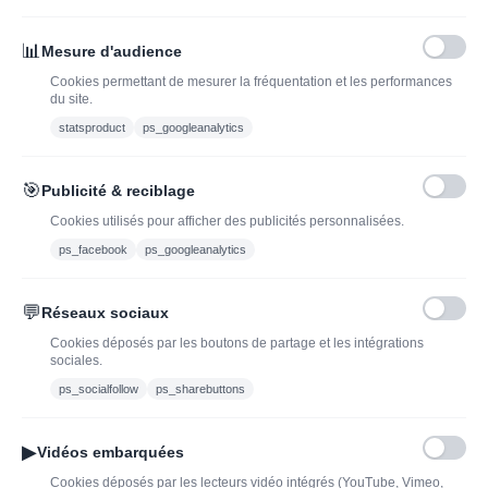
INSCRIVEZ-VOUS À LA NEWSLETTER*
J'ADOPTEUNVIN
📊
Mesure d'audience
Cookies permettant de mesurer la fréquentation et les performances
du site.
statsproduct
ps_googleanalytics
Vous pouvez vous désinscrire à tout moment. Vous trouverez pour cela nos
informations de contact dans les conditions d'utilisation du site.
🎯
Publicité & reciblage
J'ai lu et j'accepte les conditions générales de vente
Cookies utilisés pour afficher des publicités personnalisées.
ps_facebook
ps_googleanalytics
💬
Réseaux sociaux
Blog
Trouvez LA bonne
Cookies déposés par les boutons de partage et les intégrations
bouteille de champagne,
Offres du moment
sociales.
vin ou spiritueux
Bouteilles d'exception
ps_socialfollow
ps_sharebuttons
Conditions Générales de
Nouveautés : vins,
Vente
champagnes & spiritueux
▶
Vidéos embarquées
Mentions légales
à découvrir| J’adopte un
Cookies déposés par les lecteurs vidéo intégrés (YouTube, Vimeo,