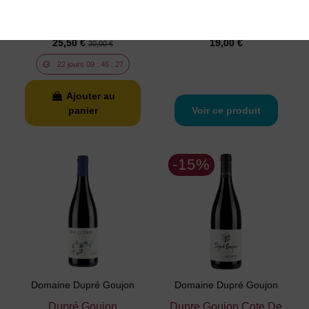
Démarrante 2023
Blanc Clos des Mûriers
Rouge Magnum
2022
25,50 €
19,00 €
30,00 €
22
jours
09
:
46
:
26
Ajouter au
panier
Voir ce produit
-15%
Domaine Dupré Goujon
Domaine Dupré Goujon
Dupré Goujon
Dupre Goujon Cote De