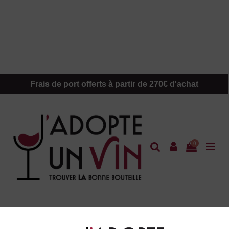
Frais de port offerts à partir de 270€ d'achat
0
Accueil
Marques
Dupré Goujon