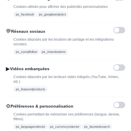
Cookies utilisés pour afficher des publicités personnalisées.
ps_facebook
ps_googleanalytics
💬
Réseaux sociaux
Blog
Trouvez LA bonne
Cookies déposés par les boutons de partage et les intégrations
bouteille de champagne,
Offres du moment
sociales.
vin ou spiritueux
Bouteilles d'exception
ps_socialfollow
ps_sharebuttons
Conditions Générales de
Nouveautés : vins,
Vente
champagnes & spiritueux
▶
Vidéos embarquées
Mentions légales
à découvrir| J’adopte un
Cookies déposés par les lecteurs vidéo intégrés (YouTube, Vimeo,
vin
etc.).
Ethylotest
ps_featuredproducts
Caviste en ligne pour l’adoption de vin, champagne,
⚙
Préférences & personnalisation
whisky, rhum et spiritueux.
Cookies permettant de mémoriser vos préférences (langue, devise,
filtres).
contact@jadopteunvin.fr
ps_languageselector
ps_currencyselector
ps_facetedsearch
Nous suivre :