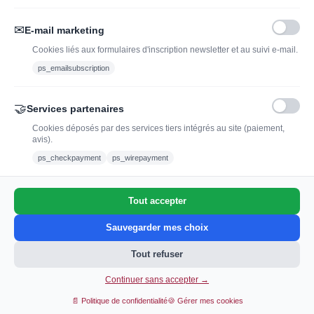
✉
E-mail marketing
Cookies liés aux formulaires d'inscription newsletter et au suivi e-mail.
ps_emailsubscription
🤝
Services partenaires
Cookies déposés par des services tiers intégrés au site (paiement,
avis).
L'abus d'alcool est dangereux pour la santé, à
ps_checkpayment
ps_wirepayment
consommer avec modération.
Tout accepter
0
Sauvegarder mes choix
Tout refuser
Continuer sans accepter →
📄 Politique de confidentialité
🍪 Gérer mes cookies