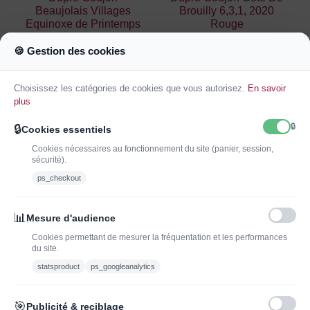
Beaujolais Villages
Brouilly 6,3,1, 2020
Equinoxe de Printemps
Rouge
2022 Rouge
15,30 €
18,00 €
🍪 Gestion des cookies
17,50 €
22
jours
09
:
46
:
26
Choisissez les catégories de cookies que vous autorisez.
En savoir
Ajouter au
Ajouter au
plus
panier
panier
🔒
🔒
Cookies essentiels
Cookies nécessaires au fonctionnement du site (panier, session,
sécurité).
ps_checkout
INSCRIVEZ-VOUS À LA NEWSLETTER*
J'ADOPTEUNVIN
📊
Mesure d'audience
Cookies permettant de mesurer la fréquentation et les performances
du site.
statsproduct
ps_googleanalytics
Vous pouvez vous désinscrire à tout moment. Vous trouverez pour cela nos
informations de contact dans les conditions d'utilisation du site.
🎯
Publicité & reciblage
J'ai lu et j'accepte les conditions générales de vente