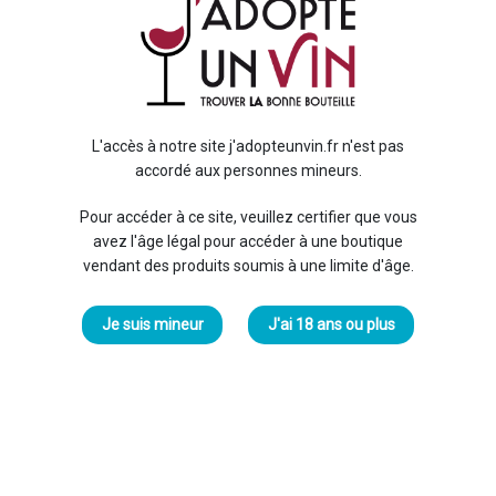
Liste des produits de la marque
Dupré Goujon
L'accès à notre site j'adopteunvin.fr n'est pas
Nom, A à Z
4
FILTRER
accordé aux personnes mineurs.
Pour accéder à ce site, veuillez certifier que vous
-15%
avez l'âge légal pour accéder à une boutique
vendant des produits soumis à une limite d'âge.
Je suis mineur
J'ai 18 ans ou plus
En cours de réapprovisionnement
Domaine Dupré Goujon
Domaine Dupré Goujon
Dupré Goujon
Dupré Goujon
Beaujolais La
Beaujolais Villages