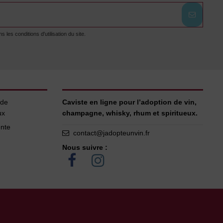
es conditions d'utilisation du site.
 de
Caviste en ligne pour l’adoption de vin,
ux
champagne, whisky, rhum et spiritueux.
ente
contact@jadopteunvin.fr
Nous suivre :