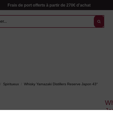
Frais de port offerts à partir de 270€ d'achat
Spiritueux
Whisky Yamazaki Distillers Reserve Japon 43°
Wh
Ja