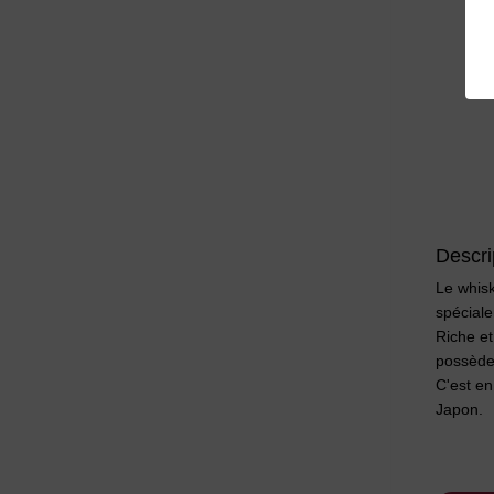
Descri
Le whisk
spéciale
Riche et
possède 
C'est en
Japon.