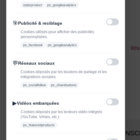
statsproduct
ps_googleanalytics
🎯
Publicité & reciblage
Cookies utilisés pour afficher des publicités
personnalisées.
ps_facebook
ps_googleanalytics
Whi
💬
Réseaux sociaux
Cookies déposés par les boutons de partage et les
intégrations sociales.
ps_socialfollow
ps_sharebuttons
▶
Vidéos embarquées
Cookies déposés par les lecteurs vidéo intégrés
(YouTube, Vimeo, etc.).
ps_featuredproducts
INSC