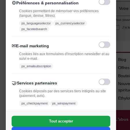
⚙
Préférences & personnalisation
Cookies permettant de mémoriser vos préférences
(langue, devise, filtres).
Vous pouvez
ps_languageselector
ps_currencyselector
J'ai 
ps_facetedsearch
✉
E-mail marketing
Cookies liés aux formulaires d'inscription newsletter et au
suivi e-mail.
Blog
ps_emailsubscription
Offre
Boutei
🤝
Services partenaires
Nouve
spirit
Cookies déposés par des services tiers intégrés au site
(paiement, avis).
Ethylo
ps_checkpayment
ps_wirepayment
L'abus 
Tout accepter