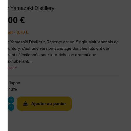
tory Yamazaki Distillery
5,00 €
le Malt - 0,70 L
hisky Yamazaki Distiller's Reserve est un Single Malt japonais de
rme Suntory, c'est une version sans âge dont les fûts ont été
ialement sélectionnés pour leur richesse aromatique.
 et exhubérant,...
voir plus
on :
Japon
ès :
43%
Ajouter au panier