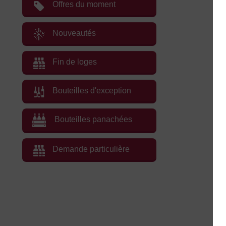
Offres du moment
Nouveautés
Fin de loges
Bouteilles d'exception
Bouteilles panachées
Demande particulière