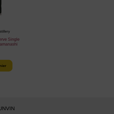
tillery
erve Single
Yamanashi
nier
UNVIN