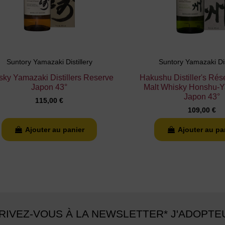
Suntory Yamazaki Distillery
Suntory Yamazaki Dis
sky Yamazaki Distillers Reserve
Hakushu Distiller's Rés
Japon 43°
Malt Whisky Honshu-
Japon 43°
115,00 €
109,00 €
Ajouter au panier
Ajouter au pa
RIVEZ-VOUS À LA NEWSLETTER* J'ADOPTE