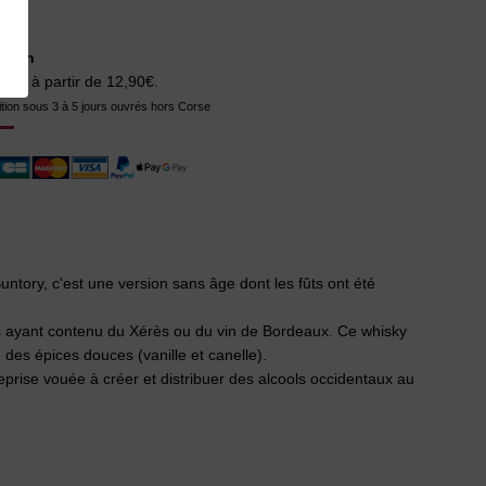
aison
ison à partir de 12,90€.
tion sous 3 à 5 jours ouvrés hors Corse
untory, c'est une version sans âge dont les fûts ont été
s ayant contenu du Xérès ou du vin de Bordeaux. Ce whisky
des épices douces (vanille et canelle).
eprise vouée à créer et distribuer des alcools occidentaux au