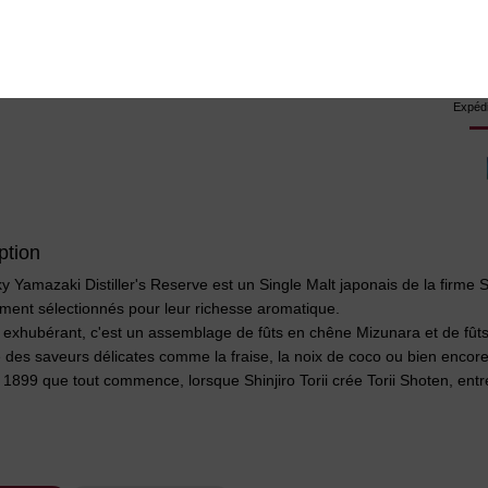
Livr
Livra
Expédi
ption
y Yamazaki Distiller's Reserve est un Single Malt japonais de la firme S
ment sélectionnés pour leur richesse aromatique.
 exhubérant, c'est un assemblage de fûts en chêne Mizunara et de fût
des saveurs délicates comme la fraise, la noix de coco ou bien encore 
 1899 que tout commence, lorsque Shinjiro Torii crée Torii Shoten, entr