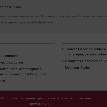
 vous désinscrire à tout moment. Vous trouverez pour cela nos informations de contact dans l
lu et j'accepte les conditions générales de vente
Trouvez LA bonne bouteille
champagne, vin ou spiritue
s du moment
Conditions Générales de V
lles d'exception
Mentions légales
autés : vins, champagnes &
ueux à découvrir| J’adopte un vin
test
d'alcool est dangereux pour la santé, à consommer avec
modération.