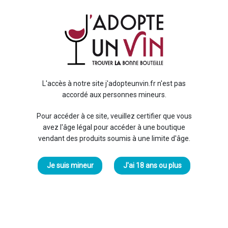
Sun
11
Sing
Le w
L'accès à notre site j'adopteunvin.fr n'est pas
la fi
accordé aux personnes mineurs.
spéc
Riche
Pour accéder à ce site, veuillez certifier que vous
En sa
avez l'âge légal pour accéder à une boutique
vendant des produits soumis à une limite d'âge.
Régi
Degr
Je suis mineur
J'ai 18 ans ou plus