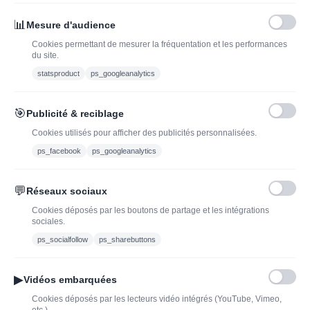
INSCRIVEZ-VOUS À LA NEWSLETTER*
J'ADOPTEUNVIN
📊
Mesure d'audience
Cookies permettant de mesurer la fréquentation et les performances
du site.
statsproduct
ps_googleanalytics
Vous pouvez vous désinscrire à tout moment. Vous trouverez pour cela nos
informations de contact dans les conditions d'utilisation du site.
🎯
Publicité & reciblage
J'ai lu et j'accepte les conditions générales de vente
Cookies utilisés pour afficher des publicités personnalisées.
ps_facebook
ps_googleanalytics
💬
Réseaux sociaux
Blog
Trouvez LA bonne
Cookies déposés par les boutons de partage et les intégrations
bouteille de champagne,
Offres du moment
sociales.
vin ou spiritueux
Bouteilles d'exception
ps_socialfollow
ps_sharebuttons
Conditions Générales de
Nouveautés : vins,
Vente
champagnes & spiritueux
▶
Vidéos embarquées
Mentions légales
à découvrir| J’adopte un
Cookies déposés par les lecteurs vidéo intégrés (YouTube, Vimeo,
vin