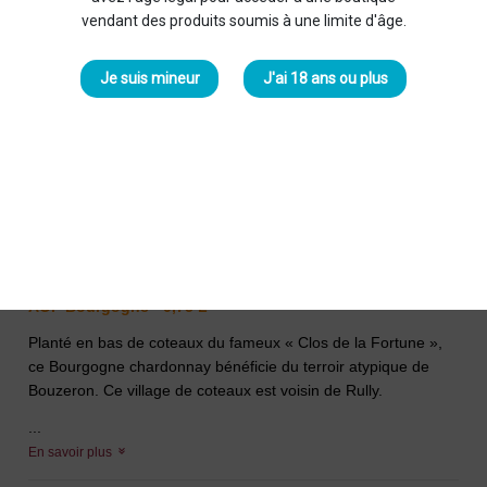
vendant des produits soumis à une limite d'âge.
Je suis mineur
J'ai 18 ans ou plus
Bourgogne Les Fortunés 2023
Blanc
Maison Chanzy
18,50 €
AOP Bourgogne - 0,75 L
Planté en bas de coteaux du fameux « Clos de la Fortune »,
ce Bourgogne chardonnay bénéficie du terroir atypique de
Bouzeron. Ce village de coteaux est voisin de Rully.
...
En savoir plus