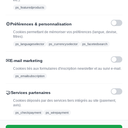
etc.).
Ethylotest
ps_featuredproducts
Caviste en ligne pour l’adoption de vin, champagne,
⚙
Préférences & personnalisation
whisky, rhum et spiritueux.
Cookies permettant de mémoriser vos préférences (langue, devise,
filtres).
contact@jadopteunvin.fr
ps_languageselector
ps_currencyselector
ps_facetedsearch
Nous suivre :
✉
E-mail marketing
Cookies liés aux formulaires d'inscription newsletter et au suivi e-mail.
ps_emailsubscription
🤝
Services partenaires
Cookies déposés par des services tiers intégrés au site (paiement,
avis).
L'abus d'alcool est dangereux pour la santé, à
ps_checkpayment
ps_wirepayment
consommer avec modération.