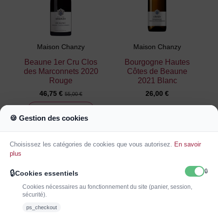
Maison Chanzy
Maison Chanzy
Beaune 1er Cru Clos
Bourgogne Hautes
des Marconnets 2020
Côtes de Beaune
Rouge
2021 Blanc
46,75 €
26,00 €
55,00 €
24
jours
14
:
01
:
14
🍪 Gestion des cookies
Ajouter au
Ajouter au
panier
panier
Choisissez les catégories de cookies que vous autorisez.
En savoir
plus
🔒
🔒
Cookies essentiels
Cookies nécessaires au fonctionnement du site (panier, session,
sécurité).
ps_checkout