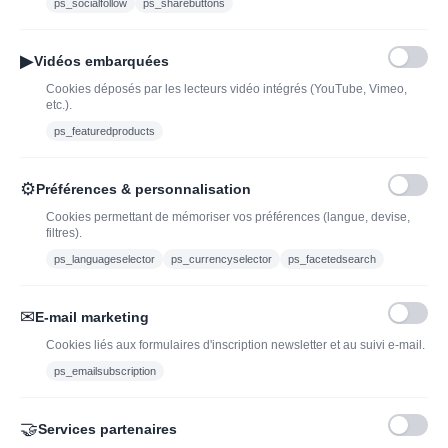
Bouteilles d'exception
ps_socialfollow
ps_sharebuttons
Conditions Générales de
Nouveautés : vins,
Vente
champagnes & spiritueux
▶
Vidéos embarquées
Mentions légales
à découvrir| J’adopte un
Cookies déposés par les lecteurs vidéo intégrés (YouTube, Vimeo,
vin
etc.).
Ethylotest
ps_featuredproducts
Caviste en ligne pour l’adoption de vin, champagne,
⚙
Préférences & personnalisation
whisky, rhum et spiritueux.
Cookies permettant de mémoriser vos préférences (langue, devise,
filtres).
contact@jadopteunvin.fr
ps_languageselector
ps_currencyselector
ps_facetedsearch
Nous suivre :
✉
E-mail marketing
Cookies liés aux formulaires d'inscription newsletter et au suivi e-mail.
ps_emailsubscription
🤝
Services partenaires