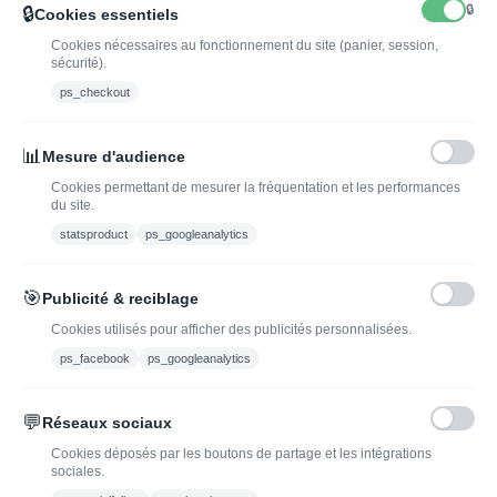
🔒
🔒
Cookies essentiels
Cookies nécessaires au fonctionnement du site (panier, session,
sécurité).
ps_checkout
INSCRIVEZ-VOUS À LA NEWSLETTER*
J'ADOPTEUNVIN
📊
Mesure d'audience
Cookies permettant de mesurer la fréquentation et les performances
du site.
statsproduct
ps_googleanalytics
Vous pouvez vous désinscrire à tout moment. Vous trouverez pour cela nos
informations de contact dans les conditions d'utilisation du site.
🎯
Publicité & reciblage
J'ai lu et j'accepte les conditions générales de vente
Cookies utilisés pour afficher des publicités personnalisées.
ps_facebook
ps_googleanalytics
💬
Réseaux sociaux
Blog
Trouvez LA bonne
Cookies déposés par les boutons de partage et les intégrations
bouteille de champagne,
Offres du moment
sociales.
vin ou spiritueux