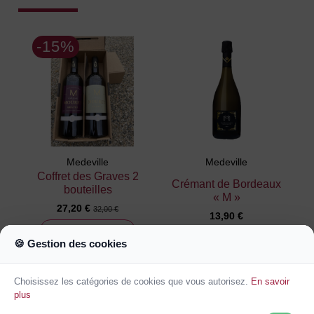
-15%
Medeville
Medeville
Coffret des Graves 2
Crémant de Bordeaux
bouteilles
« M »
27,20 €
32,00 €
13,90 €
22
jours
14
:
30
:
47
🍪 Gestion des cookies
Ajouter au
Ajouter au
panier
panier
Choisissez les catégories de cookies que vous autorisez.
En savoir
plus