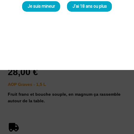
Je suis mineur
J'ai 18 ans ou plus
Château du Mouret 2024 Rouge
Magnum
Medeville
28,00 €
AOP Graves - 1,5 L
Fruit franc et bouche souple, en magnum ça rassemble
autour de la table.