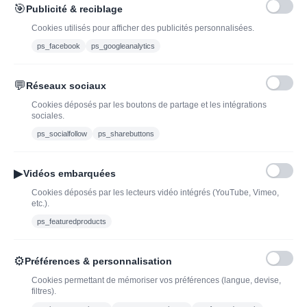
🎯
Publicité & reciblage
J'ai lu et j'accepte les conditions générales de vente
Cookies utilisés pour afficher des publicités personnalisées.
ps_facebook
ps_googleanalytics
💬
Réseaux sociaux
Blog
Trouvez LA bonne
Cookies déposés par les boutons de partage et les intégrations
bouteille de champagne,
Offres du moment
sociales.
vin ou spiritueux
Bouteilles d'exception
ps_socialfollow
ps_sharebuttons
Conditions Générales de
Nouveautés : vins,
Vente
champagnes & spiritueux
▶
Vidéos embarquées
Mentions légales
à découvrir| J’adopte un
Cookies déposés par les lecteurs vidéo intégrés (YouTube, Vimeo,
vin
etc.).
Ethylotest
ps_featuredproducts
Caviste en ligne pour l’adoption de vin, champagne,
⚙
Préférences & personnalisation
whisky, rhum et spiritueux.
Cookies permettant de mémoriser vos préférences (langue, devise,
filtres).
contact@jadopteunvin.fr