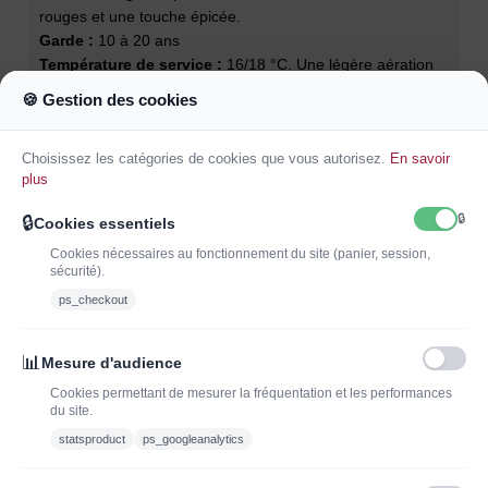
rouges et une touche épicée.
Garde :
10 à 20 ans
Température de service :
16/18 °C. Une légère aération
d’une heure en carafe peut révéler toute sa complexité.
🍪 Gestion des cookies
Accords mets & vins :
poularde ou chapon rôti, filet de
veau, canard rôti, gibier à plumes, plats aux champignons,
Choisissez les catégories de cookies que vous autorisez.
En savoir
fromages affinés.
plus
🔒
🔒
Cookies essentiels
Cookies nécessaires au fonctionnement du site (panier, session,
sécurité).
ps_checkout
INSCRIVEZ-VOUS À LA NEWSLETTER*
J'ADOPTEUNVIN
📊
Mesure d'audience
Cookies permettant de mesurer la fréquentation et les performances
du site.
statsproduct
ps_googleanalytics
Vous pouvez vous désinscrire à tout moment. Vous trouverez pour cela nos
informations de contact dans les conditions d'utilisation du site.