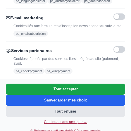
ps_languageselector
ps_currencyselector
ps_facetedsearch
Nous suivre :
✉
E-mail marketing
Cookies liés aux formulaires d'inscription newsletter et au suivi e-mail.
ps_emailsubscription
🤝
Services partenaires
Cookies déposés par des services tiers intégrés au site (paiement,
avis).
L'abus d'alcool est dangereux pour la santé, à
ps_checkpayment
ps_wirepayment
consommer avec modération.
Tout accepter
0
Sauvegarder mes choix
Tout refuser
Continuer sans accepter →
Ajouter au panier
📄 Politique de confidentialité
🍪 Gérer mes cookies