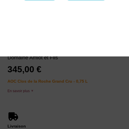
Amiot et Fils Clos de la Roche
Grand Cru 2021 Rouge
Domaine Amiot et Fils
345,00 €
AOC Clos de la Roche Grand Cru
- 0,75 L
En savoir plus
Livraison