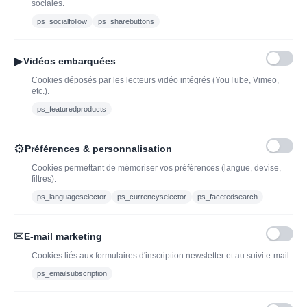
Offres du moment
sociales.
vin ou spiritueux
Bouteilles d'exception
ps_socialfollow
ps_sharebuttons
Conditions Générales de
Nouveautés : vins,
Vente
champagnes & spiritueux
▶
Vidéos embarquées
Mentions légales
à découvrir| J’adopte un
Cookies déposés par les lecteurs vidéo intégrés (YouTube, Vimeo,
vin
etc.).
Ethylotest
ps_featuredproducts
Caviste en ligne pour l’adoption de vin, champagne,
⚙
Préférences & personnalisation
whisky, rhum et spiritueux.
Cookies permettant de mémoriser vos préférences (langue, devise,
filtres).
contact@jadopteunvin.fr
ps_languageselector
ps_currencyselector
ps_facetedsearch
Nous suivre :
✉
E-mail marketing
Cookies liés aux formulaires d'inscription newsletter et au suivi e-mail.
ps_emailsubscription