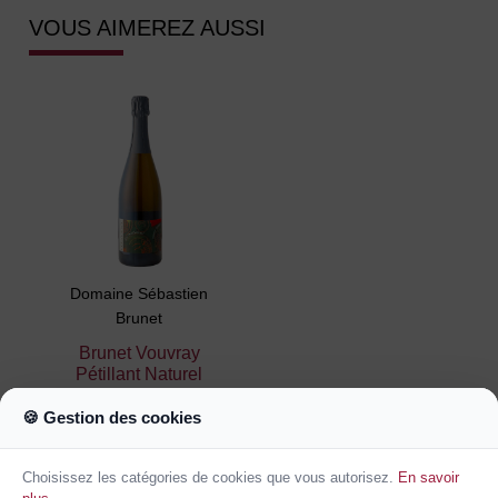
VOUS AIMEREZ AUSSI
Domaine Sébastien
Brunet
Brunet Vouvray
Pétillant Naturel
15,60 €
🍪 Gestion des cookies
Ajouter au
panier
Choisissez les catégories de cookies que vous autorisez.
En savoir