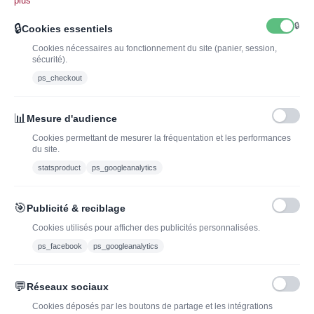
plus
🔒
🔒
Cookies essentiels
Cookies nécessaires au fonctionnement du site (panier, session,
sécurité).
ps_checkout
INSCRIVEZ-VOUS À LA NEWSLETTER*
J'ADOPTEUNVIN
📊
Mesure d'audience
Cookies permettant de mesurer la fréquentation et les performances
du site.
statsproduct
ps_googleanalytics
Vous pouvez vous désinscrire à tout moment. Vous trouverez pour cela nos
informations de contact dans les conditions d'utilisation du site.
🎯
Publicité & reciblage
J'ai lu et j'accepte les conditions générales de vente
Cookies utilisés pour afficher des publicités personnalisées.
ps_facebook
ps_googleanalytics
💬
Réseaux sociaux
Blog
Trouvez LA bonne
Cookies déposés par les boutons de partage et les intégrations
bouteille de champagne,