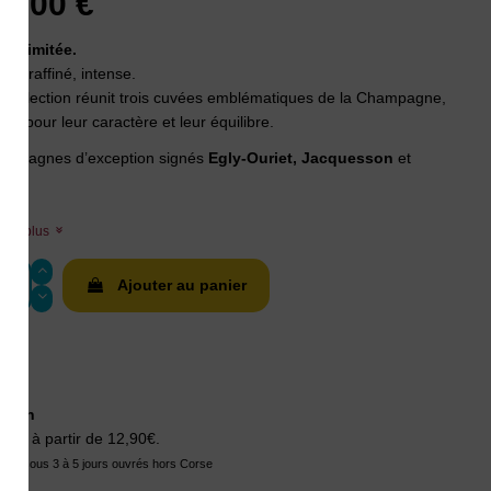
0,00 €
ion limitée.
nd, raffiné, intense.
e collection réunit trois cuvées emblématiques de la Champagne,
ies pour leur caractère et leur équilibre.
ampagnes d’exception signés
Egly-Ouriet, Jacquesson
et
ère.
voir plus
Ajouter au panier
aison
ison à partir de 12,90€.
tion sous 3 à 5 jours ouvrés hors Corse