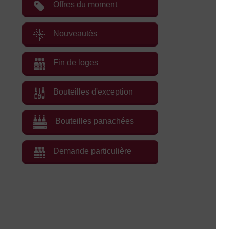
Offres du moment
Nouveautés
Fin de loges
Bouteilles d'exception
Bouteilles panachées
Demande particulière