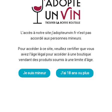
40
Édit
Profo
Cett
chois
L'accès à notre site j'adopteunvin.fr n'est pas
3 Ch
accordé aux personnes mineurs.
Berg
...
Pour accéder à ce site, veuillez certifier que vous
En sa
avez l'âge légal pour accéder à une boutique
vendant des produits soumis à une limite d'âge.
Je suis mineur
J'ai 18 ans ou plus
Livr
Livra
Expédi