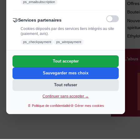
ps_emailsubscription
Offre
Boutei
🤝
Services partenaires
Nouve
spirit
Cookies déposés par des services tiers intégrés au site
(paiement, avis).
Ethylo
ps_checkpayment
ps_wirepayment
L'abus 
Tout accepter
Sauvegarder mes choix
Tout refuser
Continuer sans accepter →
📄 Politique de confidentialité
🍪 Gérer mes cookies