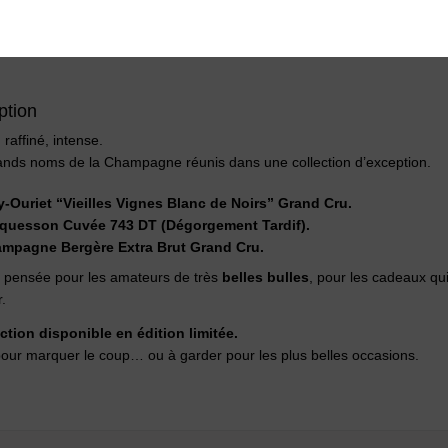
ption
 raffiné, intense.
ands noms de la Champagne réunis dans une collection d’exception.
y-Ouriet “Vieilles Vignes Blanc de Noirs” Grand Cru.
quesson Cuvée 743 DT (Dégorgement Tardif).
mpagne Bergère Extra Brut Grand Cru.
 pensée pour les amateurs de très
belles bulles
, pour les cadeaux qu
.
ction disponible en édition limitée.
 pour marquer le coup… ou à garder pour les plus belles occasions.