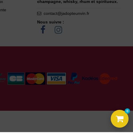
ux
champagne, whisky, rhum et spiritueux.
ente
contact@jadopteunvin.fr
Nous suivre :
0