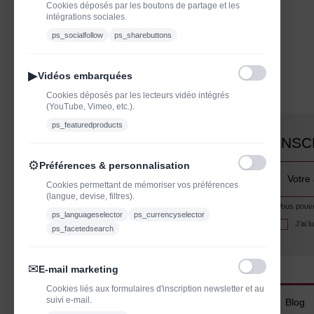
Cookies déposés par les boutons de partage et les
intégrations sociales.
ps_socialfollow
ps_sharebuttons
▶
Vidéos embarquées
Cookies déposés par les lecteurs vidéo intégrés
(YouTube, Vimeo, etc.).
ps_featuredproducts
INSC
⚙
Préférences & personnalisation
Cookies permettant de mémoriser vos préférences
(langue, devise, filtres).
Vous pouvez
ps_languageselector
ps_currencyselector
J'ai 
ps_facetedsearch
✉
E-mail marketing
Cookies liés aux formulaires d'inscription newsletter et au
suivi e-mail.
Blog