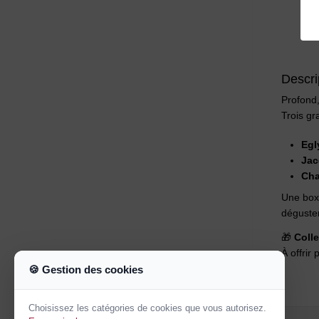
Descri
Profond,
Trois gr
Egl
Jac
Cha
Une box
déguster
🎁
Colle
À offrir
🍪 Gestion des cookies
Choisissez les catégories de cookies que vous autorisez.