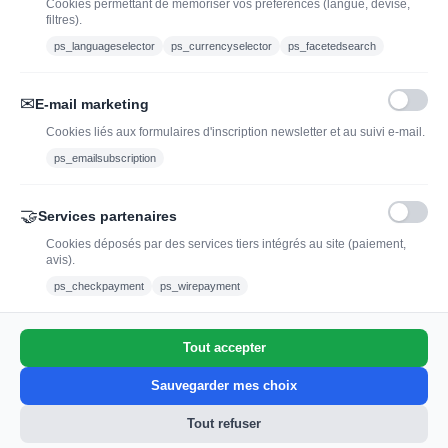
Cookies permettant de mémoriser vos préférences (langue, devise,
filtres).
contact@jadopteunvin.fr
ps_languageselector
ps_currencyselector
ps_facetedsearch
Nous suivre :
✉
E-mail marketing
Cookies liés aux formulaires d'inscription newsletter et au suivi e-mail.
ps_emailsubscription
🤝
Services partenaires
Cookies déposés par des services tiers intégrés au site (paiement,
avis).
L'abus d'alcool est dangereux pour la santé, à
ps_checkpayment
ps_wirepayment
consommer avec modération.
Tout accepter
0
Sauvegarder mes choix
Tout refuser