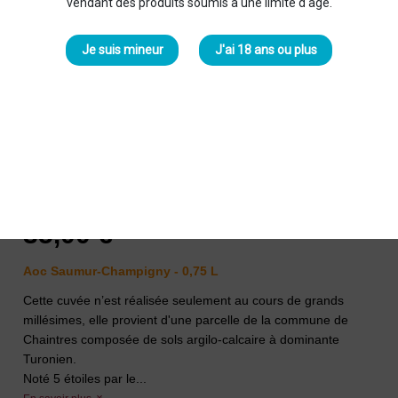
vendant des produits soumis à une limite d'âge.
Je suis mineur
J'ai 18 ans ou plus
Roches Neuves Marginale 2020
Rouge
Domaine Roches Neuves
-
Thierry et Louis
Germain
35,00 €
Aoc Saumur-Champigny - 0,75 L
Cette cuvée n’est réalisée seulement au cours de grands
millésimes, elle provient d'une parcelle de la commune de
Chaintres composée de sols argilo-calcaire à dominante
Turonien.
Noté 5 étoiles par le...