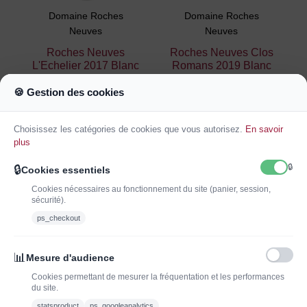
Domaine Roches
Domaine Roches
Neuves
Neuves
Roches Neuves
Roches Neuves Clos
L'Echelier 2017 Blanc
Romans 2019 Blanc
57,00 €
69,00 €
🍪 Gestion des cookies
Ajouter au
Ajouter au
panier
panier
Choisissez les catégories de cookies que vous autorisez.
En savoir
plus
🔒
🔒
Cookies essentiels
Cookies nécessaires au fonctionnement du site (panier, session,
sécurité).
ps_checkout
INSCRIVEZ-VOUS À LA NEWSLETTER*
J'ADOPTEUNVIN
📊
Mesure d'audience
Cookies permettant de mesurer la fréquentation et les performances
du site.
statsproduct
ps_googleanalytics