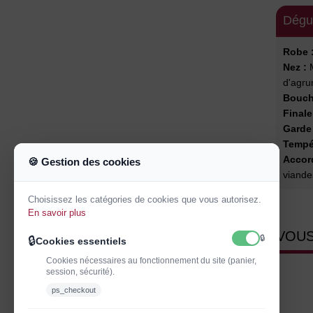
Dégu
Robe 
Nez :
M
d'agru
Bouch
Finale
Garde
Tempér
Accord
🍪 Gestion des cookies
viande
Choisissez les catégories de cookies que vous autorisez.
En savoir plus
VOUS
🔒
🔒
Cookies essentiels
Cookies nécessaires au fonctionnement du site (panier,
session, sécurité).
ps_checkout