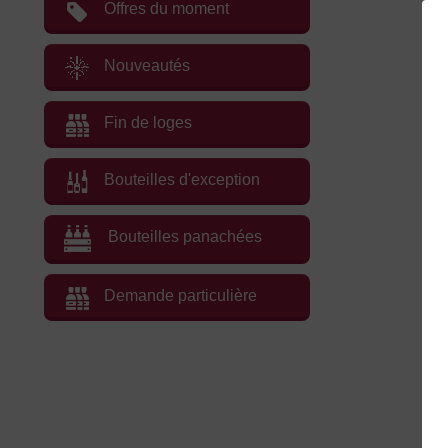
Offres du moment
Nouveautés
Fin de loges
Bouteilles d'exception
Bouteilles panachées
Demande particulière