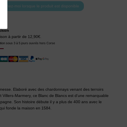
aison
ison à partir de 12,90€.
tion sous 3 à 5 jours ouvrés hors Corse
nesse. Elaboré avec des chardonnays venant des terroirs
et Villers-Marmery, ce Blanc de Blancs est d’une remarquable
gne. Son histoire débute il y a plus de 400 ans avec le
, qui fonde la maison en 1584.