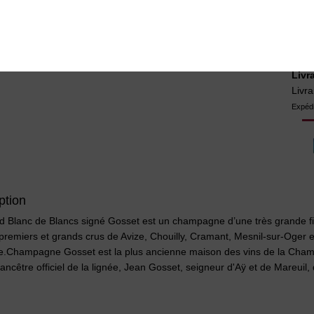
Livr
Livra
Expédi
ption
d Blanc de Blancs signé Gosset est un champagne d’une très grande fi
premiers et grands crus de Avize, Chouilly, Cramant, Mesnil-sur-Oger 
.Champagne Gosset est la plus ancienne maison des vins de la Champa
ancêtre officiel de la lignée, Jean Gosset, seigneur d'Aÿ et de Mareuil