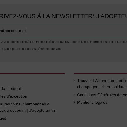
RIVEZ-VOUS À LA NEWSLETTER* J'ADOPTE
 vous désinscrire à tout moment. Vous trouverez pour cela nos informations de contact dans l
lu et j'accepte les conditions générales de vente
Trouvez LA bonne bouteille
champagne, vin ou spiritue
s du moment
Conditions Générales de V
lles d'exception
Mentions légales
autés : vins, champagnes &
ueux à découvrir| J’adopte un vin
test