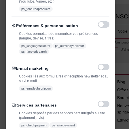
(YouTube, Vimeo, etc.).
ps_featuredproducts
INSC
⚙
Préférences & personnalisation
Cookies permettant de mémoriser vos préférences
(langue, devise, filtres).
Vous pouvez
ps_languageselector
ps_currencyselector
J'ai 
ps_facetedsearch
✉
E-mail marketing
Cookies liés aux formulaires d'inscription newsletter et au
suivi e-mail.
Blog
ps_emailsubscription
Offre
Boutei
🤝
Services partenaires
Nouve
spirit
Cookies déposés par des services tiers intégrés au site
(paiement, avis).
Ethylo
ps_checkpayment
ps_wirepayment