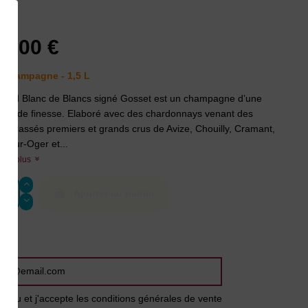
set
9,00 €
Champagne - 1,5 L
rand Blanc de Blancs signé Gosset est un champagne d’une
 grande finesse. Elaboré avec des chardonnays venant des
irs classés premiers et grands crus de Avize, Chouilly, Cramant,
l-sur-Oger et...
voir plus
Ajouter au panier
J'ai lu et j'accepte les conditions générales de vente