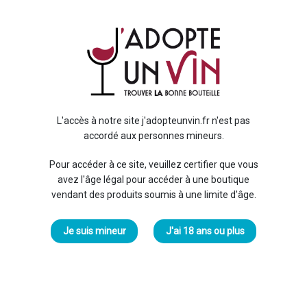
Gos
15
AOC 
Le G
très
L'accès à notre site j'adopteunvin.fr n'est pas
terro
accordé aux personnes mineurs.
Mesni
En sa
Pour accéder à ce site, veuillez certifier que vous
avez l'âge légal pour accéder à une boutique
vendant des produits soumis à une limite d'âge.
Je suis mineur
J'ai 18 ans ou plus