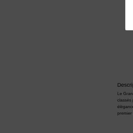
Descri
Le Gran
classés 
élégance
premier 