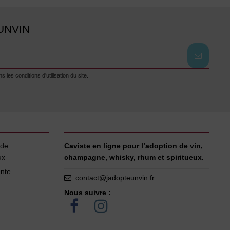
UNVIN
es conditions d'utilisation du site.
 de
Caviste en ligne pour l’adoption de vin,
ux
champagne, whisky, rhum et spiritueux.
ente
contact@jadopteunvin.fr
Nous suivre :