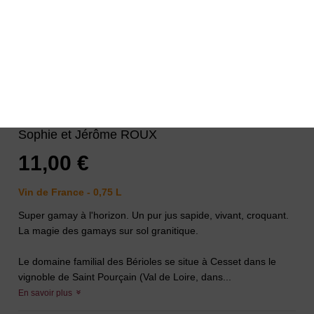
Berioles Mille Pattes 2022 Rouge
Domaine Des Berioles
-
Jean TEISSEDRE,
Sophie et Jérôme ROUX
11,00 €
Vin de France - 0,75 L
Super gamay à l'horizon. Un pur jus sapide, vivant, croquant.
La magie des gamays sur sol granitique.
Le domaine familial des Bérioles se situe à Cesset dans le
vignoble de Saint Pourçain (Val de Loire, dans...
En savoir plus