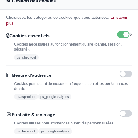
🍪 Gestion des cookies
Accords mets et vins :
Compagnon idéal pour vos
apéritifs, vos salades et vos plats d'été, tapas,
Choisissez les catégories de cookies que vous autorisez.
En savoir
charcuteries.
plus
🔒
🔒
Cookies essentiels
Cookies nécessaires au fonctionnement du site (panier, session,
sécurité).
ps_checkout
INSCRIVEZ-VOUS À LA NEWSLETTER*
J'ADOPTEUNVIN
📊
Mesure d'audience
Cookies permettant de mesurer la fréquentation et les performances
du site.
statsproduct
ps_googleanalytics
Vous pouvez vous désinscrire à tout moment. Vous trouverez pour cela nos
informations de contact dans les conditions d'utilisation du site.
🎯
Publicité & reciblage
J'ai lu et j'accepte les conditions générales de vente
Cookies utilisés pour afficher des publicités personnalisées.
ps_facebook
ps_googleanalytics