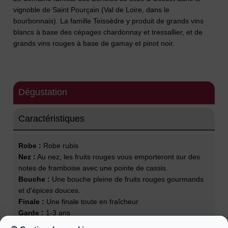
vignoble de Saint Pourçain (Val de Loire, dans le
bourbonnais). La famille Teissèdre y produit de grands vins
blancs à base des cépages chardonnay et tressallier, et de
grands vins rouges à base de gamay et pinot noir.
Dégustation
Caractéristiques
Robe :
Robe rubis
Nez :
Au nez, les fruits rouges vous emporteront sur des
notes de framboise avec une pointe de cassis.
Bouche :
Une bouche pleine de fruits rouges gourmands
et d'épices douces.
Finale :
Une finale toute en fraîcheur
Garde :
1-3 ans
Température de service :
14-16°C