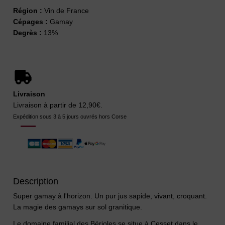
Région :
Vin de France
Cépages :
Gamay
Degrès :
13%
Livraison
Livraison à partir de 12,90€.
Expédition sous 3 à 5 jours ouvrés hors Corse
Description
Super gamay à l'horizon. Un pur jus sapide, vivant, croquant.
La magie des gamays sur sol granitique.
Le domaine familial des Bérioles se situe à Cesset dans le