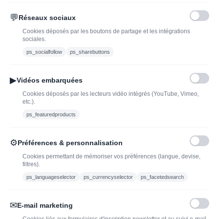
💬
Réseaux sociaux
Blog
Trouvez LA bonne
Cookies déposés par les boutons de partage et les intégrations
bouteille de champagne,
Offres du moment
sociales.
vin ou spiritueux
Bouteilles d'exception
ps_socialfollow
ps_sharebuttons
Conditions Générales de
Nouveautés : vins,
Vente
champagnes & spiritueux
▶
Vidéos embarquées
Mentions légales
à découvrir| J’adopte un
Cookies déposés par les lecteurs vidéo intégrés (YouTube, Vimeo,
vin
etc.).
Ethylotest
ps_featuredproducts
Caviste en ligne pour l’adoption de vin, champagne,
⚙
Préférences & personnalisation
whisky, rhum et spiritueux.
Cookies permettant de mémoriser vos préférences (langue, devise,
filtres).
contact@jadopteunvin.fr
ps_languageselector
ps_currencyselector
ps_facetedsearch
Nous suivre :
✉
E-mail marketing