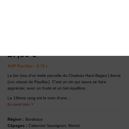
Le 19éme Rang 2020 rouge
Chateau Haut-Bages Libéral
-
Gonzague Lurton
27,60 €
AOP Pauillac - 0,75 L
Le bio Issu d'un belle parcelle du Chateau Haut-Bages Liberal
(cru classé de Pauillac). C'est un vin qui saura se faire
apprécier, avec un fruité et un bel équilibre.
Le 19ème rang est le nom d’une...
En savoir plus
Région :
Bordeaux
Cépages :
Cabernet Sauvignon, Merlot