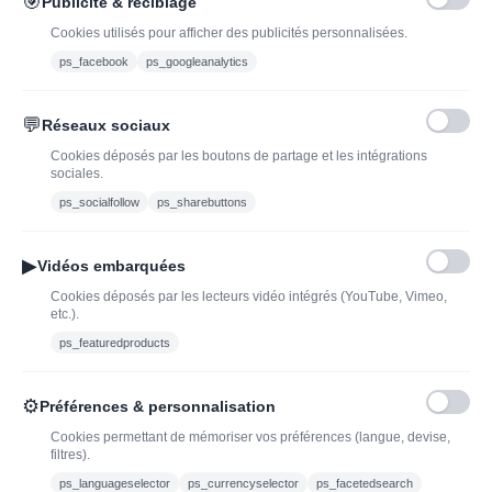
🎯
Publicité & reciblage
J'ai lu et j'accepte les conditions générales de vente
Cookies utilisés pour afficher des publicités personnalisées.
ps_facebook
ps_googleanalytics
💬
Réseaux sociaux
Blog
Trouvez LA bonne
Cookies déposés par les boutons de partage et les intégrations
bouteille de champagne,
Offres du moment
sociales.
vin ou spiritueux
Bouteilles d'exception
ps_socialfollow
ps_sharebuttons
Conditions Générales de
Nouveautés : vins,
Vente
champagnes & spiritueux
▶
Vidéos embarquées
Mentions légales
à découvrir| J’adopte un
Cookies déposés par les lecteurs vidéo intégrés (YouTube, Vimeo,
vin
etc.).
Ethylotest
ps_featuredproducts
Caviste en ligne pour l’adoption de vin, champagne,
⚙
Préférences & personnalisation
whisky, rhum et spiritueux.
Cookies permettant de mémoriser vos préférences (langue, devise,
filtres).
contact@jadopteunvin.fr
ps_languageselector
ps_currencyselector
ps_facetedsearch