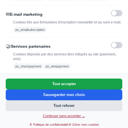
Nous suivre :
✉
E-mail marketing
Cookies liés aux formulaires d'inscription newsletter et au suivi e-mail.
ps_emailsubscription
🤝
Services partenaires
Cookies déposés par des services tiers intégrés au site (paiement,
avis).
L'abus d'alcool est dangereux pour la santé, à
ps_checkpayment
ps_wirepayment
consommer avec modération.
Tout accepter
0
Sauvegarder mes choix
Tout refuser
Continuer sans accepter →
Ajouter au panier
📄 Politique de confidentialité
🍪 Gérer mes cookies