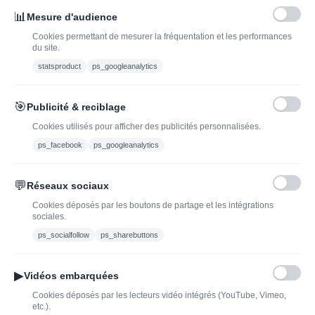
J'ADOPTEUNVIN
📊
Mesure d'audience
Cookies permettant de mesurer la fréquentation et les performances
du site.
statsproduct
ps_googleanalytics
Vous pouvez vous désinscrire à tout moment. Vous trouverez pour cela nos
informations de contact dans les conditions d'utilisation du site.
🎯
Publicité & reciblage
J'ai lu et j'accepte les conditions générales de vente
Cookies utilisés pour afficher des publicités personnalisées.
ps_facebook
ps_googleanalytics
💬
Réseaux sociaux
Blog
Trouvez LA bonne
Cookies déposés par les boutons de partage et les intégrations
bouteille de champagne,
Offres du moment
sociales.
vin ou spiritueux
Bouteilles d'exception
ps_socialfollow
ps_sharebuttons
Conditions Générales de
Nouveautés : vins,
Vente
champagnes & spiritueux
▶
Vidéos embarquées
Mentions légales
à découvrir| J’adopte un
Cookies déposés par les lecteurs vidéo intégrés (YouTube, Vimeo,
vin
etc.).