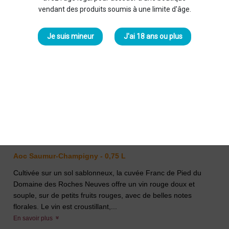
vendant des produits soumis à une limite d'âge.
Je suis mineur
J'ai 18 ans ou plus
Roches Neuves Franc de Pied
2019 Rouge
Domaine Roches Neuves
-
Thierry et Louis
Germain
35,00 €
Aoc Saumur-Champigny - 0,75 L
Cultivée sur un sol sablonneux, la cuvée Franc de Pied du
Domaine des Roches Neuves offre un vin rouge doux et
souple, sur de petits fruits rouges, avec de belles notes
florales. Le vin est croustillant,...
En savoir plus