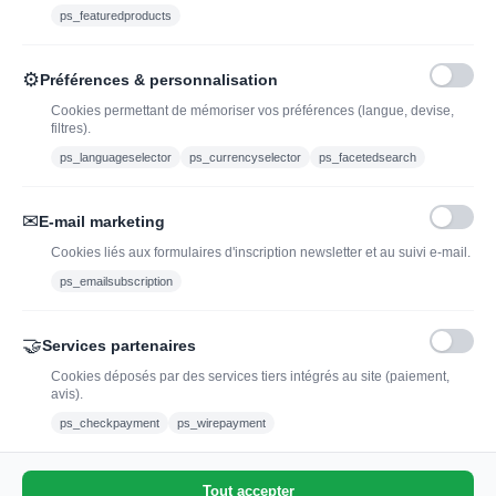
Ethylotest
ps_featuredproducts
Caviste en ligne pour l’adoption de vin, champagne,
⚙
Préférences & personnalisation
whisky, rhum et spiritueux.
Cookies permettant de mémoriser vos préférences (langue, devise,
filtres).
contact@jadopteunvin.fr
ps_languageselector
ps_currencyselector
ps_facetedsearch
Nous suivre :
✉
E-mail marketing
Cookies liés aux formulaires d'inscription newsletter et au suivi e-mail.
ps_emailsubscription
🤝
Services partenaires
Cookies déposés par des services tiers intégrés au site (paiement,
avis).
L'abus d'alcool est dangereux pour la santé, à
ps_checkpayment
ps_wirepayment
consommer avec modération.
Tout accepter