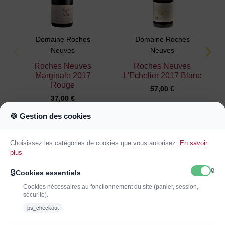
Domaine Roches
Domaine Roches
Neuves
Neuves
Roches Neuves
Roches Neuves
Marginale 2017
L'Echelier 2017 Blanc
Rouge
57,00 €
37,00 €
🍪 Gestion des cookies
Ajouter au
Ajouter au
panier
panier
Choisissez les catégories de cookies que vous autorisez.
En savoir
plus
🔒
🔒
Cookies essentiels
Cookies nécessaires au fonctionnement du site (panier, session,
sécurité).
ps_checkout
INSCRIVEZ-VOUS À LA NEWSLETTER*