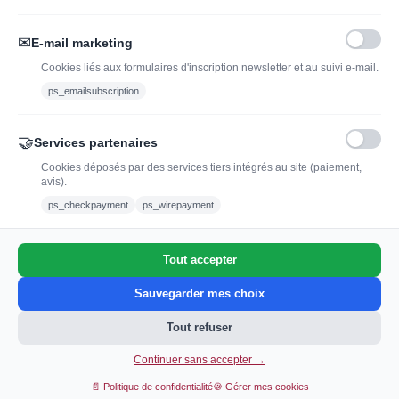
Nous suivre :
✉
E-mail marketing
Cookies liés aux formulaires d'inscription newsletter et au suivi e-mail.
ps_emailsubscription
🤝
Services partenaires
Cookies déposés par des services tiers intégrés au site (paiement,
avis).
L'abus d'alcool est dangereux pour la santé, à
ps_checkpayment
ps_wirepayment
consommer avec modération.
Tout accepter
0
Sauvegarder mes choix
Tout refuser
Continuer sans accepter →
Ajouter au panier
📄 Politique de confidentialité
🍪 Gérer mes cookies