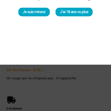
Je suis mineur
J'ai 18 ans ou plus
L'Anqueven Souffle Des Anges
2021 Rouge
L’Anqueven
-
Frédéric Fages
20,00 €
Vin De France - 0,75 L
Un rouge qui ne s’impose pas : il s’approche.
Livraison