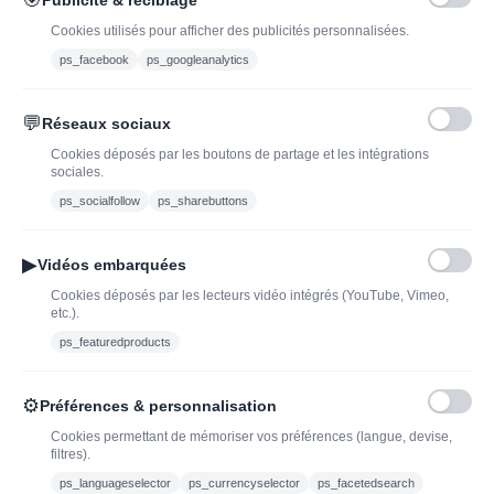
Cookies utilisés pour afficher des publicités personnalisées.
ps_facebook
ps_googleanalytics
💬
Réseaux sociaux
Blog
Trouvez LA bonne
Cookies déposés par les boutons de partage et les intégrations
bouteille de champagne,
Offres du moment
sociales.
vin ou spiritueux
Bouteilles d'exception
ps_socialfollow
ps_sharebuttons
Conditions Générales de
Nouveautés : vins,
Vente
champagnes & spiritueux
▶
Vidéos embarquées
Mentions légales
à découvrir| J’adopte un
Cookies déposés par les lecteurs vidéo intégrés (YouTube, Vimeo,
vin
etc.).
Ethylotest
ps_featuredproducts
Caviste en ligne pour l’adoption de vin, champagne,
⚙
Préférences & personnalisation
whisky, rhum et spiritueux.
Cookies permettant de mémoriser vos préférences (langue, devise,
filtres).
contact@jadopteunvin.fr
ps_languageselector
ps_currencyselector
ps_facetedsearch