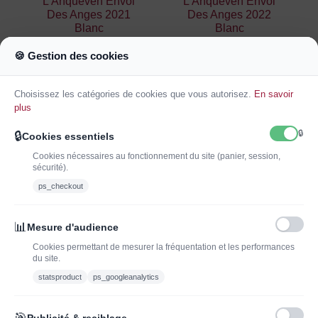
L'Anqueven Envol
L'Anqueven Envol
Des Anges 2021
Des Anges 2022
Blanc
Blanc
21,00 €
21,00 €
🍪 Gestion des cookies
Ajouter au
Ajouter au
panier
panier
Choisissez les catégories de cookies que vous autorisez.
En savoir
plus
🔒
🔒
Cookies essentiels
Cookies nécessaires au fonctionnement du site (panier, session,
sécurité).
ps_checkout
INSCRIVEZ-VOUS À LA NEWSLETTER*
J'ADOPTEUNVIN
📊
Mesure d'audience
Cookies permettant de mesurer la fréquentation et les performances
du site.
statsproduct
ps_googleanalytics
Vous pouvez vous désinscrire à tout moment. Vous trouverez pour cela nos
informations de contact dans les conditions d'utilisation du site.
🎯
Publicité & reciblage
J'ai lu et j'accepte les conditions générales de vente