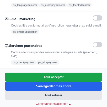
contact@jadopteunvin.fr
ps_languageselector
ps_currencyselector
ps_facetedsearch
Nous suivre :
✉
E-mail marketing
Cookies liés aux formulaires d'inscription newsletter et au suivi e-mail.
ps_emailsubscription
🤝
Services partenaires
Cookies déposés par des services tiers intégrés au site (paiement,
avis).
L'abus d'alcool est dangereux pour la santé, à
ps_checkpayment
ps_wirepayment
consommer avec modération.
Tout accepter
0
Sauvegarder mes choix
Tout refuser
Continuer sans accepter →