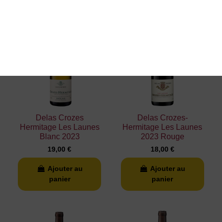
Nouveau
Delas Crozes
Delas Crozes-
Hermitage Les Launes
Hermitage Les Launes
Blanc 2023
2023 Rouge
19,00 €
18,00 €
Ajouter au
Ajouter au
panier
panier