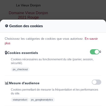
Le Vieux Donjon
Domaine Vieux Donjon
2021 Rouge
46,00 €
🍪 Gestion des cookies
Ajouter au
panier
Choisissez les catégories de cookies que vous autorisez.
En savoir
plus
🔒
🔒
Cookies essentiels
1
2
3
…
6
Cookies nécessaires au fonctionnement du site (panier, session,
sécurité).
ps_checkout
INSCRIVEZ-VOUS À LA NEWSLETTER*
J'ADOPTEUNVIN
📊
Mesure d'audience
Cookies permettant de mesurer la fréquentation et les performances
du site.
statsproduct
ps_googleanalytics
Vous pouvez vous désinscrire à tout moment. Vous trouverez pour cela nos