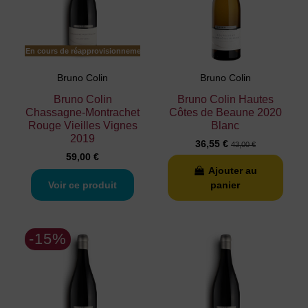
En cours de réapprovisionnement
Bruno Colin
Bruno Colin
Bruno Colin
Bruno Colin Hautes
Chassagne-Montrachet
Côtes de Beaune 2020
Rouge Vieilles Vignes
Blanc
2019
36,55 €
43,00 €
59,00 €
Ajouter au
Voir ce produit
panier
-15%