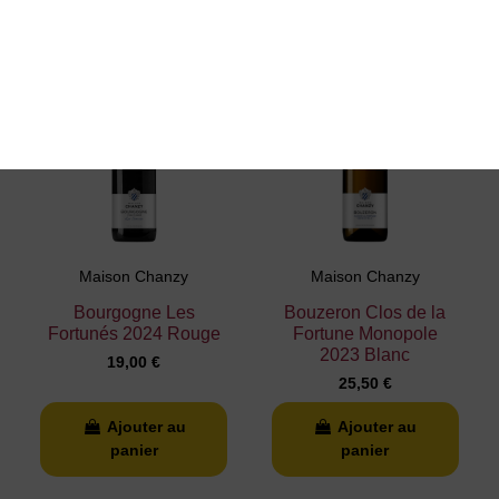
Nouveau
Maison Chanzy
Maison Chanzy
Bourgogne Les
Bouzeron Clos de la
Fortunés 2024 Rouge
Fortune Monopole
2023 Blanc
19,00 €
25,50 €
Ajouter au
Ajouter au
panier
panier