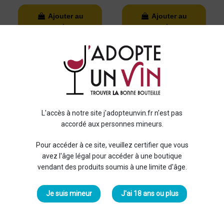
Ajouter au
Ajouter au
panier
panier
L'accès à notre site j'adopteunvin.fr n'est pas
accordé aux personnes mineurs.
Pour accéder à ce site, veuillez certifier que vous
Maison Chanzy
Maison Chanzy
avez l'âge légal pour accéder à une boutique
vendant des produits soumis à une limite d'âge.
Bourgogne Les
Bourgogne Les
Fortunés 2023 Rouge
Fortunés 2024 Blanc
17,50 €
19,00 €
Je suis mineur
J'ai 18 ans ou plus
Ajouter au
Ajouter au
panier
panier