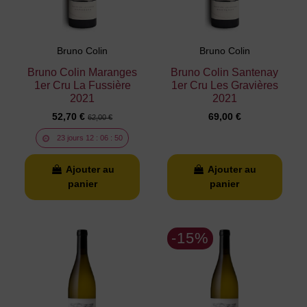
Bruno Colin
Bruno Colin
Bruno Colin Maranges
Bruno Colin Santenay
1er Cru La Fussière
1er Cru Les Gravières
2021
2021
52,70 €
69,00 €
62,00 €
23
jours
12
:
06
:
49
Ajouter au
Ajouter au
panier
panier
-15%