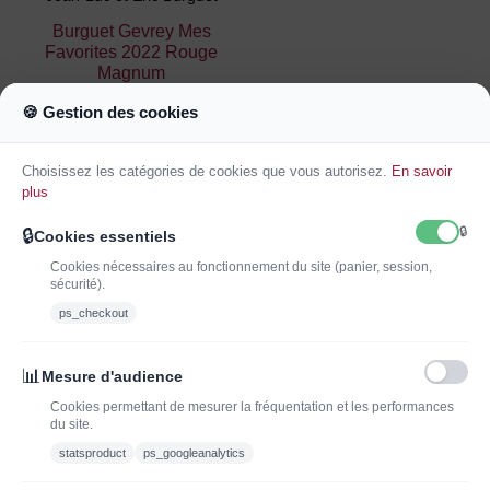
Burguet Gevrey Mes
Favorites 2022 Rouge
Magnum
165,00 €
🍪 Gestion des cookies
Ajouter au
panier
Choisissez les catégories de cookies que vous autorisez.
En savoir
plus
🔒
🔒
Cookies essentiels
1
2
3
…
12
Cookies nécessaires au fonctionnement du site (panier, session,
sécurité).
ps_checkout
INSCRIVEZ-VOUS À LA NEWSLETTER*
J'ADOPTEUNVIN
📊
Mesure d'audience
Cookies permettant de mesurer la fréquentation et les performances
du site.
statsproduct
ps_googleanalytics
Vous pouvez vous désinscrire à tout moment. Vous trouverez pour cela nos
informations de contact dans les conditions d'utilisation du site.