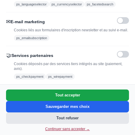
ps_languageselector
ps_currencyselector
ps_facetedsearch
Nous suivre :
✉
E-mail marketing
Cookies liés aux formulaires d'inscription newsletter et au suivi e-mail.
ps_emailsubscription
🤝
Services partenaires
Cookies déposés par des services tiers intégrés au site (paiement,
avis).
L'abus d'alcool est dangereux pour la santé, à
ps_checkpayment
ps_wirepayment
consommer avec modération.
Tout accepter
0
Sauvegarder mes choix
Tout refuser
Continuer sans accepter →