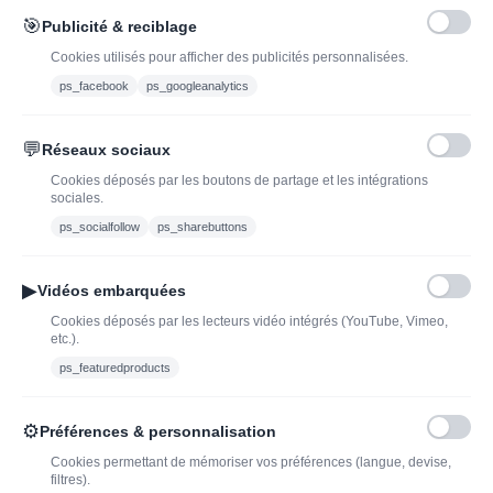
🎯
Publicité & reciblage
J'ai lu et j'accepte les conditions générales de vente
Cookies utilisés pour afficher des publicités personnalisées.
ps_facebook
ps_googleanalytics
💬
Réseaux sociaux
Blog
Trouvez LA bonne
Cookies déposés par les boutons de partage et les intégrations
bouteille de champagne,
Offres du moment
sociales.
vin ou spiritueux
Bouteilles d'exception
ps_socialfollow
ps_sharebuttons
Conditions Générales de
Nouveautés : vins,
Vente
champagnes & spiritueux
▶
Vidéos embarquées
Mentions légales
à découvrir| J’adopte un
Cookies déposés par les lecteurs vidéo intégrés (YouTube, Vimeo,
vin
etc.).
Ethylotest
ps_featuredproducts
Caviste en ligne pour l’adoption de vin, champagne,
⚙
Préférences & personnalisation
whisky, rhum et spiritueux.
Cookies permettant de mémoriser vos préférences (langue, devise,
filtres).
contact@jadopteunvin.fr